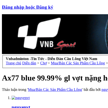
Đăng nhập hoặc Đăng ký
Vnbadminton -Tin Tức - Diễn Đàn Cầu Lông Việt Nam
Trang chủ
Diễn đàn
>
Chợ
>
Mua/Bán Các Sản Phẩm Cầu Lông
>
Ax77 blue 99.99% gl vợt nặng h
Thảo luận trong '
Mua/Bán Các Sản Phẩm Cầu Lông
' bắt đầu bởi
ngu
nguyenvt