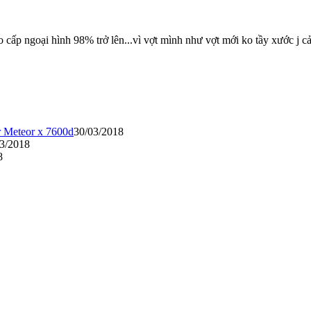
cấp ngoại hình 98% trở lên...vì vợt mình như vợt mới ko tầy xước j cả
r Meteor x 7600d
30/03/2018
3/2018
8