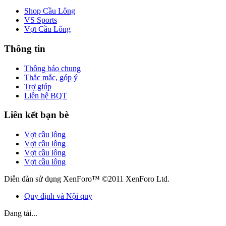
Shop Cầu Lông
VS Sports
Vợt Cầu Lông
Thông tin
Thông báo chung
Thắc mắc, góp ý
Trợ giúp
Liên hệ BQT
Liên kết bạn bè
Vợt cầu lông
Vợt cầu lông
Vợt cầu lông
Vợt cầu lông
Diễn đàn sử dụng XenForo™ ©2011 XenForo Ltd.
Quy định và Nội quy
Đang tải...