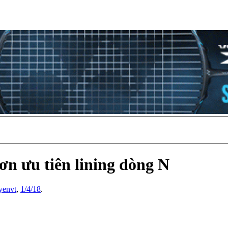
ơn ưu tiên lining dòng N
yenvt
,
1/4/18
.