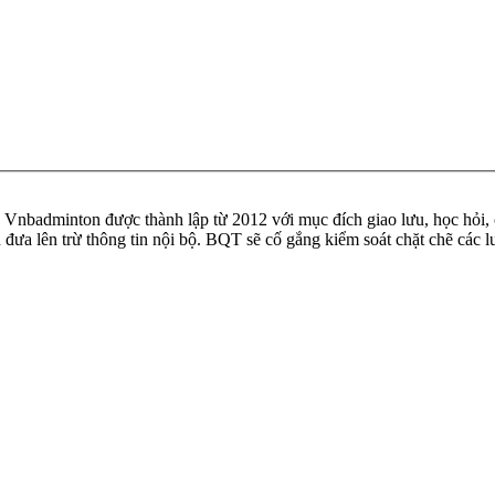
badminton được thành lập từ 2012 với mục đích giao lưu, học hỏi, ch
n đưa lên trừ thông tin nội bộ. BQT sẽ cố gắng kiểm soát chặt chẽ các