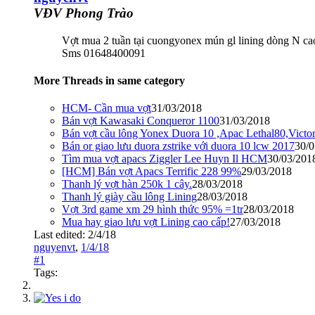
VĐV Phong Trào
Vợt mua 2 tuần tại cuongyonex mún gl lining dòng N cao 
Sms 01648400091
More Threads in same category
HCM- Cần mua vợt
31/03/2018
Bán vợt Kawasaki Conqueror 1100
31/03/2018
Bán vợt cầu lông Yonex Duora 10 ,Apac Lethal80,Victo
Bán or giao lưu duora zstrike với duora 10 lcw 2017
30/0
Tìm mua vợt apacs Ziggler Lee Huyn Il HCM
30/03/201
[HCM] Bán vợt Apacs Terrific 228 99%
29/03/2018
Thanh lý vợt hàn 250k 1 cây.
28/03/2018
Thanh lý giày cầu lông Lining
28/03/2018
Vợt 3rd game xm 29 hình thức 95% =1tr
28/03/2018
Mua hay giao lưu vợt Lining cao cấp!
27/03/2018
Last edited:
2/4/18
nguyenvt
,
1/4/18
#1
Tags: