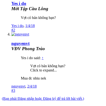
Yes i do
Mới Tập Cầu Lông
Vợt có bán không bạn?
Yes i do
,
1/4/18
#2
nguyenvt
VĐV Phong Trào
Yes i do said:
↑
Vợt có bán không bạn?
Click to expand...
Mua đc nhiu nek
nguyenvt
,
2/4/18
#3
(Bạn phải Đăng nhập hoặc Đăng ký để trả lời bài viết.)