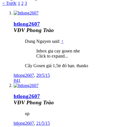
< Trước
1
2
3
htlong2607
VĐV Phong Trào
Dung Nguyen said:
↑
Inbox gia cay gosen nhe
Click to expand...
Cây Gosen giá 1,5tr đó bạn. thanks
htlong2607
,
20/5/15
#41
htlong2607
VĐV Phong Trào
up
htlong2607
,
21/5/15