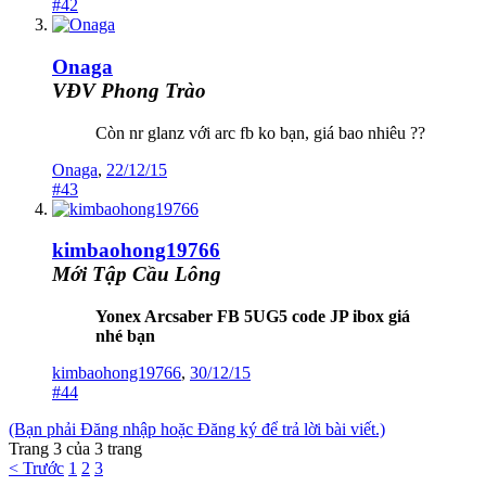
#42
Onaga
VĐV Phong Trào
Còn nr glanz với arc fb ko bạn, giá bao nhiêu ??
Onaga
,
22/12/15
#43
kimbaohong19766
Mới Tập Cầu Lông
Yonex
Arcsaber FB 5UG5 code JP ibox giá
nhé bạn
kimbaohong19766
,
30/12/15
#44
(Bạn phải Đăng nhập hoặc Đăng ký để trả lời bài viết.)
Trang 3 của 3 trang
< Trước
1
2
3