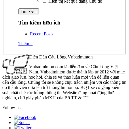
Hiển thị kết quả dạng Chủ đề
Tìm kiếm hữu ích
Recent Posts
Thêm...
Diễn Đàn Cầu Lông Vnbadminton
Vnbadminton.com là diễn đàn về Cầu Lông Việt
Nam. Vnbadminton được thành lập từ 2012 với mục
đích giao lưu, học hỏi, chia sẻ và thảo luận mọi vấn đề liên quan
đến cầu lông. Chúng tôi sẽ không chịu trách nhiệm với các thông tin
do thành viên đưa lên trừ thông tin nội bộ. BQT sẽ cố gắng kiểm
soát chặt chẽ các luồng thông tin Website đang hoạt động thử
nghiệm, chờ giấy phép MXH của Bộ TT & TT.
Follow us