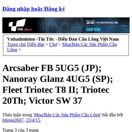
Đăng nhập hoặc Đăng ký
Vnbadminton -Tin Tức - Diễn Đàn Cầu Lông Việt Nam
Trang chủ
Diễn đàn
>
Chợ
>
Mua/Bán Các Sản Phẩm Cầu
Lông
>
Arcsaber FB 5UG5 (JP);
Nanoray Glanz 4UG5 (SP);
Fleet Triotec T8 II; Triotec
20Th; Victor SW 37
Thảo luận trong '
Mua/Bán Các Sản Phẩm Cầu Lông
' bắt đầu bởi
htlong2607
,
23/4/15
.
Trang 3 của 3 trang