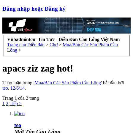
Đăng nhập hoặc Đăng ký
Vnbadminton -Tin Tức - Diễn Đàn Cầu Lông Việt Nam
Trang chủ
Diễn đàn
>
Chợ
>
Mua/Bán Các Sản Phẩm Cầu
Lông
>
apacs ziz zag hot!
Thảo luận trong '
Mua/Bán Các Sản Phẩm Cầu Lông
' bắt đầu bởi
teo
,
12/6/14
.
Trang 1 của 2 trang
1
2
Tiếp >
teo
Mới Tập Cầu Lông