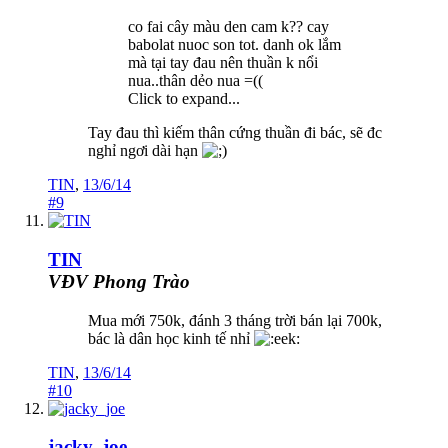
co fai cây màu den cam k?? cay
babolat nuoc son tot. danh ok lắm
mà tại tay đau nên thuần k nổi
nua..thân dẻo nua =((
Click to expand...
Tay đau thì kiếm thân cứng thuần đi bác, sẽ đc
nghỉ ngơi dài hạn
TIN
,
13/6/14
#9
TIN
VĐV Phong Trào
Mua mới 750k, đánh 3 tháng trời bán lại 700k,
bác là dân học kinh tế nhỉ
TIN
,
13/6/14
#10
jacky_joe