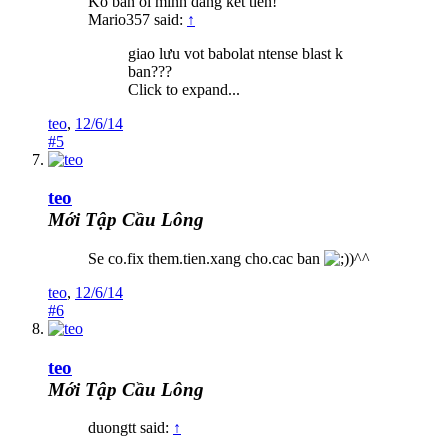
Ko ban oi minh dang ket tien!
Mario357 said:
↑
giao lưu vot babolat ntense blast k
ban???
Click to expand...
teo
,
12/6/14
#5
teo
Mới Tập Cầu Lông
Se co.fix them.tien.xang cho.cac ban
)^^
teo
,
12/6/14
#6
teo
Mới Tập Cầu Lông
duongtt said:
↑