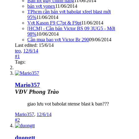
Bán lót giày chính hãng
11/06/2014
bán vợt yonex
11/06/2014
TPhcm cần bán vợt babolat xfeel blast mới
95%
11/06/2014
Vợt Kason F9 C7pt & F9pt
11/06/2014
[HCM] - Cần bán Victor BS 09 3UG5 - Mới
98%
10/06/2014
Cần mua bao vợt Victor Br 290
09/06/2014
Last edited:
15/6/14
teo
,
12/6/14
#1
Tags:
Mario357
VĐV Phong Trào
giao lưu vot babolat ntense blast k ban???
Mario357
,
12/6/14
#2
duongtt