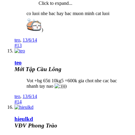
Click to expand...
co luoi nhe bac hay bac muon minh cat luoi
)
teo
,
13/6/14
#13
teo
Mới Tập Cầu Lông
Vot +bg 65ti 10kg5 =600k gia chot nhe cac bac
nhanh tay nao
)))
teo
,
13/6/14
#14
hieulkd
VĐV Phong Trào