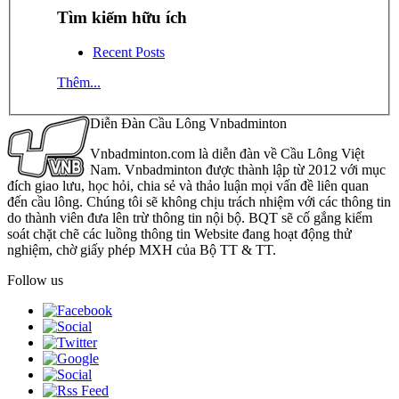
Tìm kiếm hữu ích
Recent Posts
Thêm...
Diễn Đàn Cầu Lông Vnbadminton
Vnbadminton.com là diễn đàn về Cầu Lông Việt
Nam. Vnbadminton được thành lập từ 2012 với mục
đích giao lưu, học hỏi, chia sẻ và thảo luận mọi vấn đề liên quan
đến cầu lông. Chúng tôi sẽ không chịu trách nhiệm với các thông tin
do thành viên đưa lên trừ thông tin nội bộ. BQT sẽ cố gắng kiểm
soát chặt chẽ các luồng thông tin Website đang hoạt động thử
nghiệm, chờ giấy phép MXH của Bộ TT & TT.
Follow us