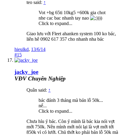
teo said:
↑
Vot +bg 65ti 10kg5 =600k gia chot
nhe cac bac nhanh tay nao
)))
Click to expand...
Giao lưu với Fleet ahanken system 100 ko bác,
liên hê 0902 617 357 cho nhanh nha bác
hieulkd
,
13/6/14
#15
jacky_joe
VĐV Chuyên Nghiệp
Quân said:
↑
bác đánh 3 tháng mà bán lỗ 50k...
nể...
Click to expand...
Chưa hỉu ý bác. Còn ý mình là bác kia nói vợt
mới 750k. Nên mình mới nói lại là vợt mới tới
850k vì có lưới. Chủ thớt ko phải bán lỗ 50k mà