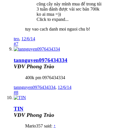
cũng cây này mình mua để trong túi
3 tuần đánh được vài sec bán 700k
ko ai mua =))
Click to expand...
tuy vao cach danh moi nguoi chu b!
teo
,
12/6/14
#7
tannguyen0976434334
VĐV Phong Trào
400k pm 0976434334
tannguyen0976434334
,
12/6/14
#8
TIN
VĐV Phong Trào
Mario357 said:
↑