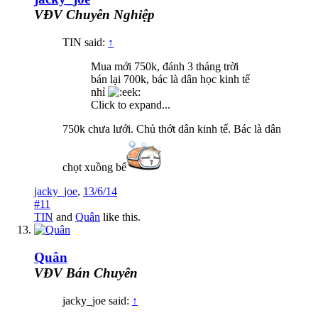
VĐV Chuyên Nghiệp
TIN said:
↑
Mua mới 750k, đánh 3 tháng trời
bán lại 700k, bác là dân học kinh tế
nhỉ
Click to expand...
750k chưa lưới. Chủ thớt dân kinh tế. Bác là dân
chọt xuồng bể
jacky_joe
,
13/6/14
#11
TIN
and
Quân
like this.
Quân
VĐV Bán Chuyên
jacky_joe said:
↑