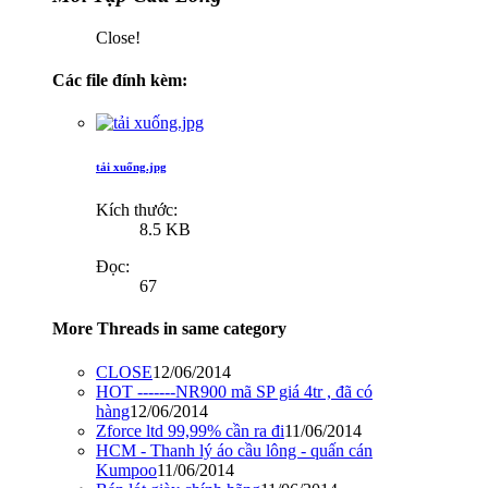
Close!
Các file đính kèm:
tải xuống.jpg
Kích thước:
8.5 KB
Đọc:
67
More Threads in same category
CLOSE
12/06/2014
HOT -------NR900 mã SP giá 4tr , đã có
hàng
12/06/2014
Zforce ltd 99,99% cần ra đi
11/06/2014
HCM - Thanh lý áo cầu lông - quấn cán
Kumpoo
11/06/2014