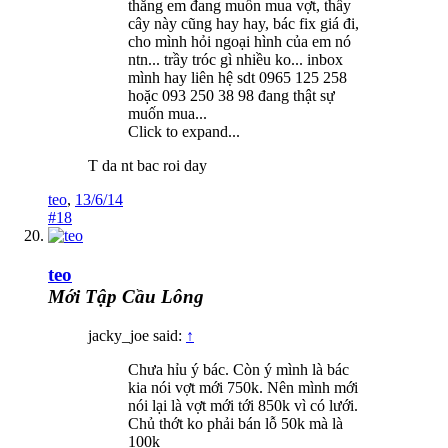
thằng em đang muốn mua vợt, thấy
cây này cũng hay hay, bác fix giá đi,
cho mình hỏi ngoại hình của em nó
ntn... trầy tróc gì nhiều ko... inbox
mình hay liên hệ sdt 0965 125 258
hoặc 093 250 38 98 đang thật sự
muốn mua...
Click to expand...
T da nt bac roi day
teo
,
13/6/14
#18
teo
Mới Tập Cầu Lông
jacky_joe said:
↑
Chưa hỉu ý bác. Còn ý mình là bác
kia nói vợt mới 750k. Nên mình mới
nói lại là vợt mới tới 850k vì có lưới.
Chủ thớt ko phải bán lỗ 50k mà là
100k