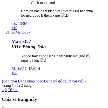
Click to expand...
Cam.on bac da y kien vot+luoi =600k bac mua
ko neu duoc fi them.xang
teo
,
13/6/14
#19
Mario357
VĐV Phong Trào
Vot co tray xuoc j k? Dc thi 500k mai ghé lấy
ngay và lun
Mario357
,
13/6/14
#20
(Bạn phải Đăng nhập hoặc Đăng ký để trả lời bài viết.)
Trang 1 của 2 trang
1
2
Tiếp >
Chia sẻ trang này