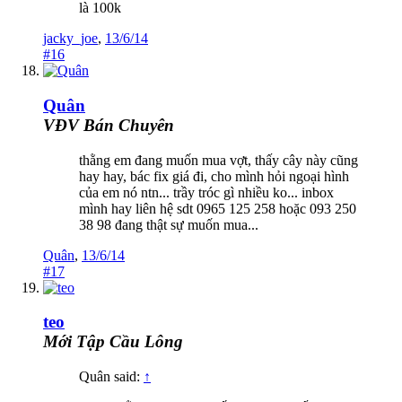
là 100k
jacky_joe
,
13/6/14
#16
Quân
VĐV Bán Chuyên
thằng em đang muốn mua vợt, thấy cây này cũng
hay hay, bác fix giá đi, cho mình hỏi ngoại hình
của em nó ntn... trầy tróc gì nhiều ko... inbox
mình hay liên hệ sdt 0965 125 258 hoặc 093 250
38 98 đang thật sự muốn mua...
Quân
,
13/6/14
#17
teo
Mới Tập Cầu Lông
Quân said:
↑