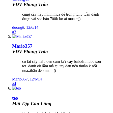
VĐV Phong Trào
cũng cây này mình mua để trong túi 3 tuần đánh
được vài sec bán 700k ko ai mua =))
duongtt
,
12/6/14
#3
Mario357
VĐV Phong Trào
co fai cây màu den cam k?? cay babolat nuoc son
tot. danh ok lắm mà tại tay đau nên thuần k nổi
nua..thân dẻo nua =((
Mario357
,
12/6/14
#4
teo
Mới Tập Cầu Lông