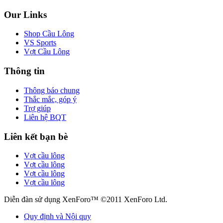
Our Links
Shop Cầu Lông
VS Sports
Vợt Cầu Lông
Thông tin
Thông báo chung
Thắc mắc, góp ý
Trợ giúp
Liên hệ BQT
Liên kết bạn bè
Vợt cầu lông
Vợt cầu lông
Vợt cầu lông
Vợt cầu lông
Diễn đàn sử dụng XenForo™ ©2011 XenForo Ltd.
Quy định và Nội quy