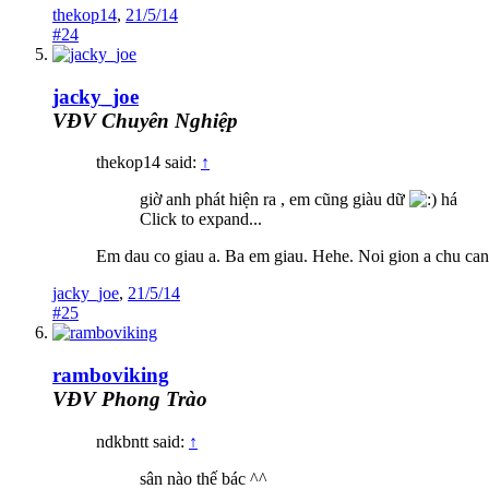
thekop14
,
21/5/14
#24
jacky_joe
VĐV Chuyên Nghiệp
thekop14 said:
↑
giờ anh phát hiện ra , em cũng giàu dữ
há
Click to expand...
Em dau co giau a. Ba em giau. Hehe. Noi gion a chu ca
jacky_joe
,
21/5/14
#25
ramboviking
VĐV Phong Trào
ndkbntt said:
↑
sân nào thế bác ^^