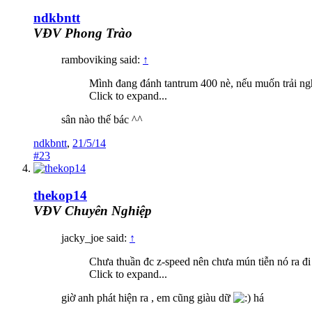
ndkbntt
VĐV Phong Trào
ramboviking said:
↑
Mình đang đánh tantrum 400 nè, nếu muốn trải ngh
Click to expand...
sân nào thế bác ^^
ndkbntt
,
21/5/14
#23
thekop14
VĐV Chuyên Nghiệp
jacky_joe said:
↑
Chưa thuần đc z-speed nên chưa mún tiễn nó ra đi
Click to expand...
giờ anh phát hiện ra , em cũng giàu dữ
há