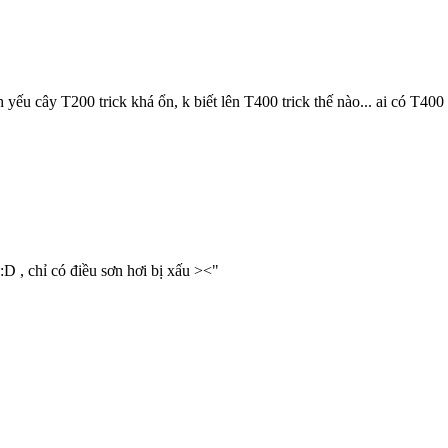
ếu cây T200 trick khá ổn, k biết lên T400 trick thế nào... ai có T400
, chỉ có điều sơn hơi bị xấu ><"