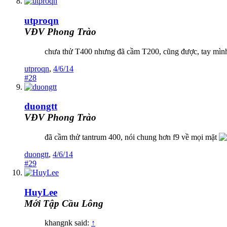
utproqn
VĐV Phong Trào
chưa thử T400 nhưng đã cầm T200, cũng được, tay mình y
utproqn
,
4/6/14
#28
duongtt
VĐV Phong Trào
đã cầm thử tantrum 400, nói chung hơn f9 về mọi mặt
duongtt
,
4/6/14
#29
HuyLee
Mới Tập Cầu Lông
khangnk said:
↑