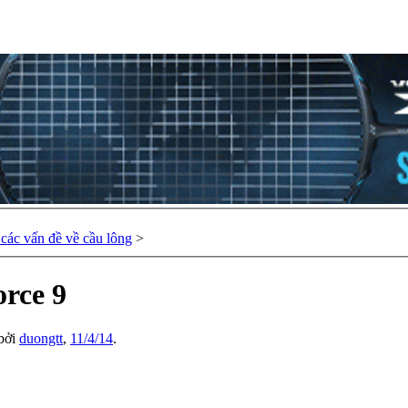
các vấn đề về cầu lông
>
rce 9
 bởi
duongtt
,
11/4/14
.