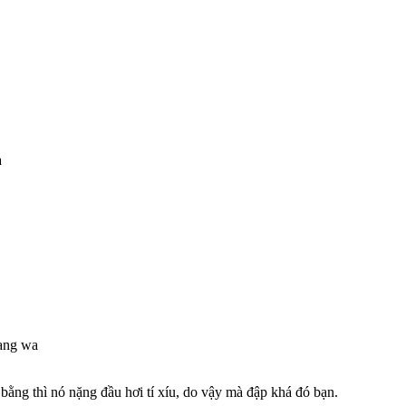
a
tang wa
ằng thì nó nặng đầu hơi tí xíu, do vậy mà đập khá đó bạn.