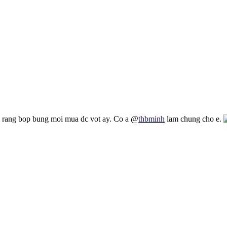
n rang bop bung moi mua dc vot ay. Co a @
thbminh
lam chung cho e.