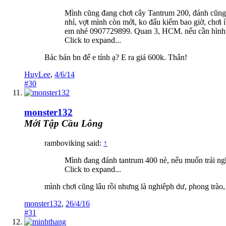
Mình cũng đang chơi cây Tantrum 200, đánh cũng r
nhỉ, vợt mình còn mới, ko đấu kiếm bao giờ, chơi
em nhé 0907729899. Quan 3, HCM. nếu cần hình,
Click to expand...
Bác bán bn để e tính ạ? E ra giá 600k. Thân!
HuyLee
,
4/6/14
#30
monster132
Mới Tập Cầu Lông
ramboviking said:
↑
Mình đang đánh tantrum 400 nè, nếu muốn trải ngh
Click to expand...
mình chơi cũng lâu rồi nhưng là nghiêph dư, phong trào, 
monster132
,
26/4/16
#31