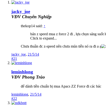
jacky_joe
VĐV Chuyên Nghiệp
thekop14 said:
↑
bán z speed mua z force 2 đi , lựa chọn sáng suốt
Click to expand...
Chưa thuần đc z-speed nên chưa mún tiễn nó ra đi a ạ
jacky_joe
,
21/5/14
#21
leminhlong
VĐV Phong Trào
để dành tiền chuẩn bị mua Apacs ZZ Force đi các bác
leminhlong
,
21/5/14
#22