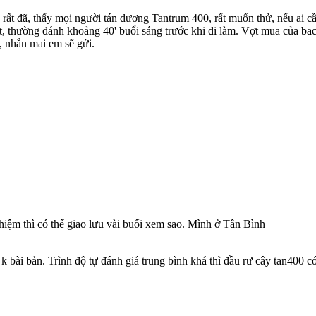
ất đã, thấy mọi người tán dương Tantrum 400, rất muốn thử, nếu ai cầ
 ít, thường đánh khoảng 40' buổi sáng trước khi đi làm. Vợt mua của
 nhắn mai em sẽ gửi.
iệm thì có thể giao lưu vài buổi xem sao. Mình ở Tân Bình
k bài bản. Trình độ tự đánh giá trung bình khá thì đầu rư cây tan400 có