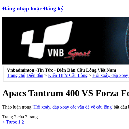
Đăng nhập hoặc Đăng ký
Vnbadminton -Tin Tức - Diễn Đàn Cầu Lông Việt Nam
Trang chủ
Diễn đàn
>
Kiến Thức Cầu Lông
>
Hỏi xoáy, đáp xoay 
Apacs Tantrum 400 VS Forza Fo
Thảo luận trong '
Hỏi xoáy, đáp xoay các vấn đề về cầu lông
' bắt đầu
Trang 2 của 2 trang
< Trước
1
2