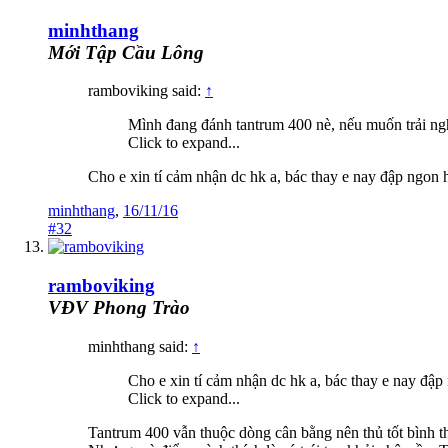
minhthang
Mới Tập Cầu Lông
ramboviking said:
↑
Mình đang đánh tantrum 400 nè, nếu muốn trải ngh
Click to expand...
Cho e xin tí cảm nhận dc hk a, bác thay e nay đập ngon h
minhthang
,
16/11/16
#32
ramboviking
VĐV Phong Trào
minhthang said:
↑
Cho e xin tí cảm nhận dc hk a, bác thay e nay đập
Click to expand...
Tantrum 400 vẫn thuộc dòng cân bằng nên thủ tốt bình t