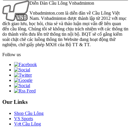
Diễn Đàn Cầu Lông Vnbadminton
Vnbadminton.com là diễn đàn về Cầu Lông Việt
Nam. Vnbadminton được thành lập từ 2012 với mục
đích giao lưu, học hỏi, chia sẻ và thảo luận mọi vấn đề liên quan
đến cầu lông. Chúng tôi sẽ không chịu trách nhiệm với các thông tin
do thành viên đưa lên trừ thông tin nội bộ. BQT sẽ cố gắng kiểm
soát chặt chẽ các luồng thông tin Website đang hoạt động thử
nghiệm, chờ giấy phép MXH của Bộ TT & TT.
Follow us
Our Links
Shop Cầu Lông
VS Sports
Vợt Cầu Lông