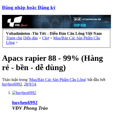
Đăng nhập hoặc Đăng ký
Vnbadminton -Tin Tức - Diễn Đàn Cầu Lông Việt Nam
Trang chủ
Diễn đàn
>
Chợ
>
Mua/Bán Các Sản Phẩm Cầu
Lông
>
Apacs rapier 88 - 99% (Hàng
rẻ - bền - dễ dùng)
Thảo luận trong '
Mua/Bán Các Sản Phẩm Cầu Lông
' bắt đầu bởi
huyheo6992
,
28/9/14
.
huyheo6992
VĐV Phong Trào