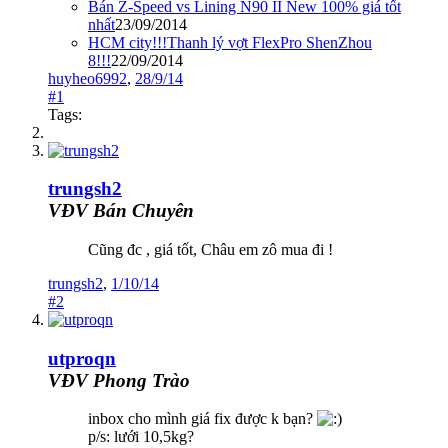
Bán Z-Speed vs Lining N90 II New 100% giá tốt
nhất
23/09/2014
HCM city!!!Thanh lý vợt FlexPro ShenZhou
8!!!
22/09/2014
huyheo6992
,
28/9/14
#1
Tags:
trungsh2
VĐV Bán Chuyên
Cũng đc , giá tốt, Châu em zô mua đi !
trungsh2
,
1/10/14
#2
utproqn
VĐV Phong Trào
inbox cho mình giá fix được k bạn?
p/s: lưới 10,5kg?