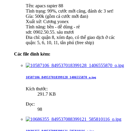
Tên: apacs rapier 88
Tình trạng: 99%, cước mới căng, đánh dc 3 set!
Gía: 500k (gồm cả cước mới đan)
Xuất xứ: Cương yonex
Tính năng: bền - dễ dùng - rẻ
sdt: 0902.50.55. sáu mươi
Đia chỉ: quận 8, xóm đạo, có thể giao dịch ở các
quận: 5, 6, 10, 11, tân phú (free ship)
Các file đính kèm:
10587106_849537018399128_1406555870_o.jpg
Kích thước:
291.7 KB
Đọc:
98