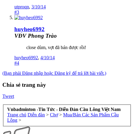
utproqn
,
3/10/14
#3
huyheo6992
VĐV Phong Trào
close dùm, vợt đã bán được rồi!
huyheo6992
,
4/10/14
#4
(Bạn phải Đăng nhập hoặc Đăng ký để trả lời bài viết.)
Chia sẻ trang này
Tweet
Vnbadminton -Tin Tức - Diễn Đàn Cầu Lông Việt Nam
Trang chủ
Diễn đàn
>
Chợ
>
Mua/Bán Các Sản Phẩm Cầu
Lông
>