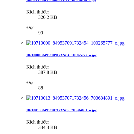
10686355_849537088399121_585810116_o.jpg
Kích thước:
326.2 KB
Đọc:
99
10710000_849537091732454_100265777_o.jpg
Kích thước:
387.8 KB
Đọc:
88
10710013_849537071732456_703684891_o.jpg
Kích thước:
334.3 KB