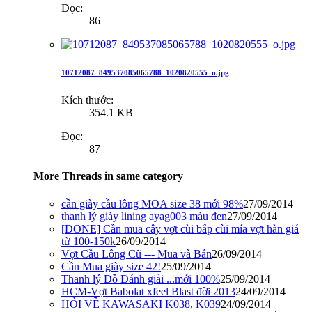
Đọc:
86
10712087_849537085065788_1020820555_o.jpg
Kích thước:
354.1 KB
Đọc:
87
More Threads in same category
cần giày cầu lông MOA size 38 mới 98%
27/09/2014
thanh lý giày lining ayag003 màu đen
27/09/2014
[DONE] Cần mua cây vợt cùi bắp cùi mía vợt hàn giá
từ 100-150k
26/09/2014
Vợt Cầu Lông Cũ --- Mua và Bán
26/09/2014
Cần Mua giày size 42!
25/09/2014
Thanh lý Đồ Đánh giải ...mới 100%
25/09/2014
HCM-Vợt Babolat xfeel Blast đời 2013
24/09/2014
HỎI VỀ KAWASAKI K038, K039
24/09/2014