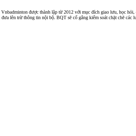
badminton được thành lập từ 2012 với mục đích giao lưu, học hỏi, ch
n đưa lên trừ thông tin nội bộ. BQT sẽ cố gắng kiểm soát chặt chẽ các