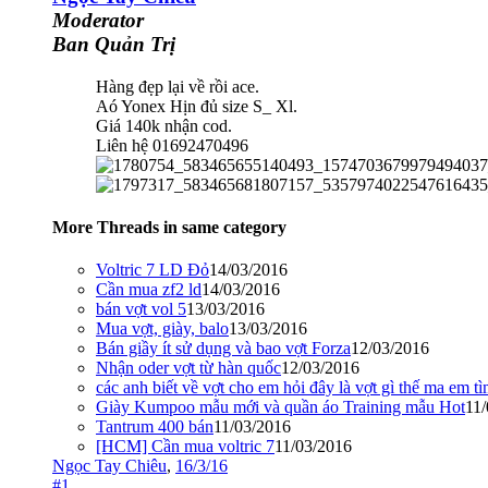
Moderator
Ban Quản Trị
Hàng đẹp lại về rồi ace.
Aó Yonex Hịn đủ size S_ Xl.
Giá 140k nhận cod.
Liên hệ 01692470496
More Threads in same category
Voltric 7 LD Đỏ
14/03/2016
Cần mua zf2 ld
14/03/2016
bán vợt vol 5
13/03/2016
Mua vợt, giày, balo
13/03/2016
Bán giầy ít sử dụng và bao vợt Forza
12/03/2016
Nhận oder vợt từ hàn quốc
12/03/2016
các anh biết về vợt cho em hỏi đây là vợt gì thế ma em tì
Giày Kumpoo mẫu mới và quần áo Training mẫu Hot
11
Tantrum 400 bán
11/03/2016
[HCM] Cần mua voltric 7
11/03/2016
Ngọc Tay Chiêu
,
16/3/16
#1