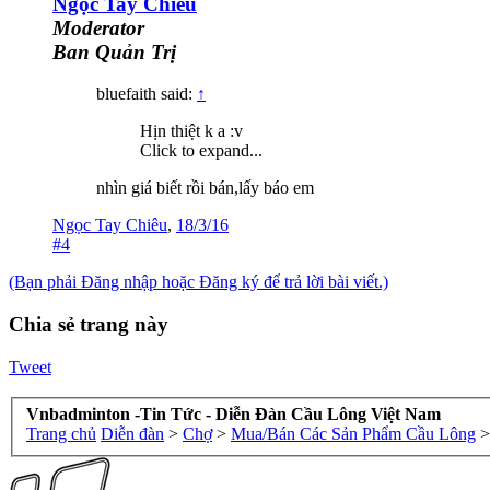
Ngọc Tay Chiêu
Moderator
Ban Quản Trị
bluefaith said:
↑
Hịn thiệt k a :v
Click to expand...
nhìn giá biết rồi bán,lấy báo em
Ngọc Tay Chiêu
,
18/3/16
#4
(Bạn phải Đăng nhập hoặc Đăng ký để trả lời bài viết.)
Chia sẻ trang này
Tweet
Vnbadminton -Tin Tức - Diễn Đàn Cầu Lông Việt Nam
Trang chủ
Diễn đàn
>
Chợ
>
Mua/Bán Các Sản Phẩm Cầu Lông
>