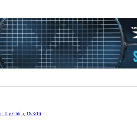
c Tay Chiêu
,
16/3/16
.