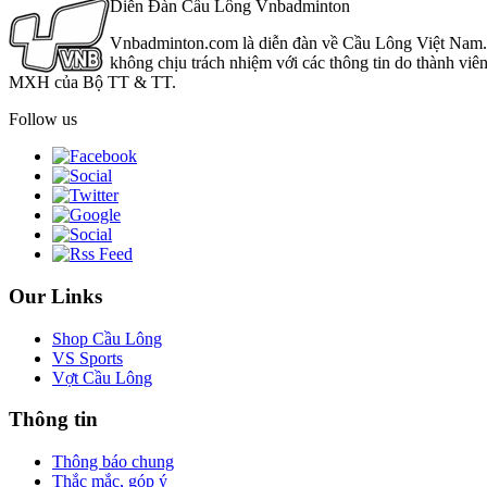
Diễn Đàn Cầu Lông Vnbadminton
Vnbadminton.com là diễn đàn về Cầu Lông Việt Nam. Vn
không chịu trách nhiệm với các thông tin do thành viê
MXH của Bộ TT & TT.
Follow us
Our Links
Shop Cầu Lông
VS Sports
Vợt Cầu Lông
Thông tin
Thông báo chung
Thắc mắc, góp ý