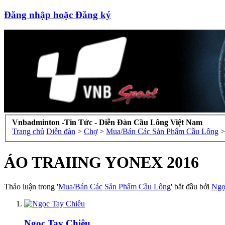
Đăng nhập hoặc Đăng ký
Vnbadminton -Tin Tức - Diễn Đàn Cầu Lông Việt Nam
Trang chủ
Diễn đàn
>
Chợ
>
Mua/Bán Các Sản Phẩm Cầu Lông
>
ÁO TRAIING YONEX 2016
Thảo luận trong '
Mua/Bán Các Sản Phẩm Cầu Lông
' bắt đầu bởi
Ngọ
Ngọc Tay Chiêu