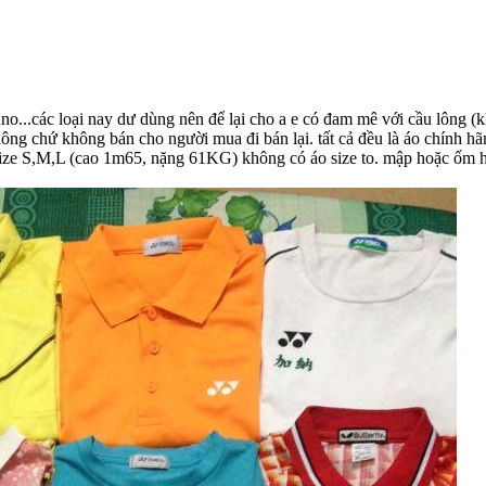
o...các loại nay dư dùng nên để lại cho a e có đam mê với cầu lông (kh
lông chứ không bán cho người mua đi bán lại. tất cả đều là áo chính 
 size S,M,L (cao 1m65, nặng 61KG) không có áo size to. mập hoặc ốm hơ