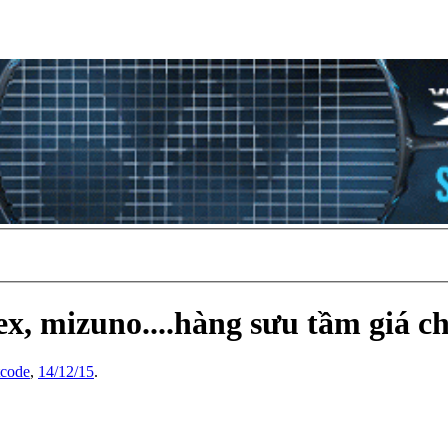
x, mizuno....hàng sưu tầm giá chi
tcode
,
14/12/15
.