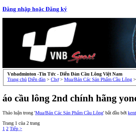
Đăng nhập hoặc Đăng ký
Vnbadminton -Tin Tức - Diễn Đàn Cầu Lông Việt Nam
Trang chủ
Diễn đàn
>
Chợ
>
Mua/Bán Các Sản Phẩm Cầu Lông
>
áo cầu lông 2nd chính hãng yone
Thảo luận trong '
Mua/Bán Các Sản Phẩm Cầu Lông
' bắt đầu bởi
ken
Trang 1 của 2 trang
1
2
Tiếp >