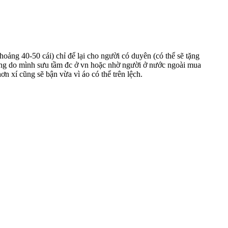
oảng 40-50 cái) chỉ để lại cho người có duyên (có thể sẽ tặng
hãng do mình sưu tầm đc ở vn hoặc nhờ người ở nước ngoài mua
n xí cũng sẽ bận vừa vì áo có thể trên lệch.