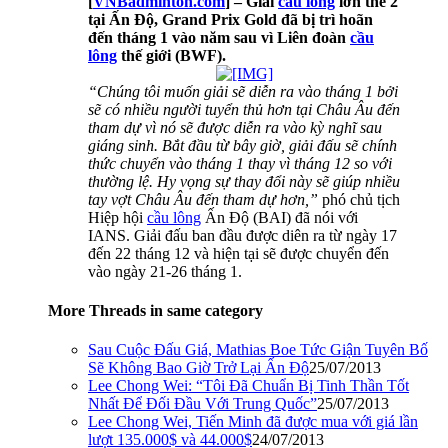
[
VNBadminton.com
] – Giải
cầu lông
lớn thế 2
tại Ấn Độ, Grand Prix Gold đã bị trì hoãn
đến tháng 1 vào năm sau vì Liên đoàn
cầu
lông
thế giới (BWF).
“Chúng tôi muốn giải sẽ diễn ra vào tháng 1 bởi
sẽ có nhiều người tuyển thủ hơn tại Châu Âu đến
tham dự vì nó sẽ được diễn ra vào kỳ nghĩ sau
giáng sinh. Bắt đầu từ bây giờ, giải đấu sẽ chính
thức chuyển vào tháng 1 thay vì tháng 12 so với
thường lệ. Hy vọng sự thay đổi này sẽ giúp nhiều
tay vợt Châu Âu đến tham dự hơn,”
phó chủ tịch
Hiệp hội
cầu lông
Ấn Độ (BAI) đã nói với
IANS. Giải đấu ban đầu được diên ra từ ngày 17
đến 22 tháng 12 và hiện tại sẽ được chuyển đến
vào ngày 21-26 tháng 1.
More Threads in same category
Sau Cuộc Đấu Giá, Mathias Boe Tức Giận Tuyên Bố
Sẽ Không Bao Giờ Trở Lại Ấn Độ
25/07/2013
Lee Chong Wei: “Tôi Đã Chuẩn Bị Tinh Thần Tốt
Nhất Để Đối Đầu Với Trung Quốc”
25/07/2013
Lee Chong Wei, Tiến Minh đã được mua với giá lần
lượt 135.000$ và 44.000$
24/07/2013