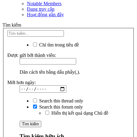
Notable Members
Đang truy cập
Hoạt động gần đây
Tìm kiếm
Chỉ tìm trong tiêu đề
Được gửi bởi thành viên:
Dãn cách tên bằng dấu phẩy(,).
Mới hơn ngày:
Search this thread only
Search this forum only
Hiển thị kết quả dạng Chủ đề
Tìm kiếm hữu ích