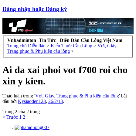
Đăng nhập hoặc Đăng ký
Vnbadminton -Tin Tức - Diễn Đàn Cầu Lông Việt Nam
Trang chủ
Diễn đàn
>
Kiến Thức Cầu Lông
>
Vợt, Giày,
Trang phục & Phụ kiện cầu lông
>
Ai da xai phoi vot f700 roi cho
xin y kien.
Thảo luận trong '
Vợt, Giày, Trang phục & Phụ kiện cầu lông
' bắt
đầu bởi
Kysiaoden123
,
26/2/13
.
Trang 2 của 2 trang
< Trước
1
2