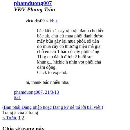
phamduong007
VĐV Phong Trào
victorbs09 said:
↑
bác kiếm 1 cây xịn xịn đánh cho bền
bác ak, chứ cứ mua phôi đánh được
mấy bữa gãy lại mua phôi, số tiền
đó mua cây có thương hiệu mà giã,
chỗ em có 1 bác có cây phôi căng
11kg em đánh được 2 buổi sụt
khung... hichic h nhìn vợt phôi chả
dám động,
Click to expand...
hi, thank bác nhiều nha.
phamduong007
,
21/3/13
#21
(Bạn phải Đăng nhập hoặc Đăng ký để trả lời bài viết.)
Trang 2 của 2 trang
< Trước
1
2
Chia sẻ trang này