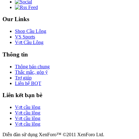
Our Links
Shop Cầu Lông
VS Sports
Vợt Cầu Lông
Thông tin
Thông báo chung
Thắc mắc, góp ý
Trợ giúp
Liên hệ BQT
Liên kết bạn bè
Vợt cầu lông
Vợt cầu lông
Vợt cầu lông
Vợt cầu lông
Diễn đàn sử dụng XenForo™ ©2011 XenForo Ltd.