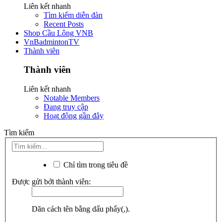
Liên kết nhanh
Tìm kiếm diễn đàn
Recent Posts
Shop Cầu Lông VNB
VnBadmintonTV
Thành viên
Thành viên
Liên kết nhanh
Notable Members
Đang truy cập
Hoạt động gần đây
Tìm kiếm
Chỉ tìm trong tiêu đề
Được gửi bởi thành viên:
Dãn cách tên bằng dấu phẩy(,).