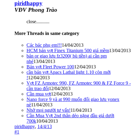
piridhappy
VĐV Phong Trào
close...........
More Threads in same category
Các bác phụ em!!!
14/04/2013
HCM bán vợt Finex Titanium 500 giá mềm
13/04/2013
bán or giao lưu fz3200( bù tiền) ai cần pm
nhé
13/04/2013
Bán vợt Fleet Power 100
12/04/2013
cần bán vợt Apacs Lathal light 1.10 còn mới
!
12/04/2013
Vợt FZ Armotec 990, FZ Armotec 900 & FZ Force 9 -
cần trao đổi
12/04/2013
Cần mua vợt
12/04/2013
Nano force 9 và at 990 muốn đổi giao lưu yonex
nè
11/04/2013
Nhờ mọi người tư vấn!
11/04/2013
Cần Mua Vợt 2nd thân dẻo nặng đầu giá dưới
700k
10/04/2013
piridhappy
,
14/4/13
#1