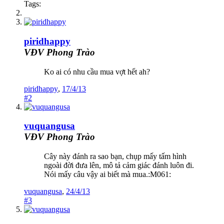
Tags:
piridhappy
VĐV Phong Trào
Ko ai có nhu cầu mua vợt hết ah?
piridhappy
,
17/4/13
#2
vuquangusa
VĐV Phong Trào
Cây này đánh ra sao bạn, chụp mấy tấm hình
ngoài đời đưa lên, mô tả cảm giác đánh luôn đi.
Nói mấy câu vậy ai biết mà mua.:M061:
vuquangusa
,
24/4/13
#3