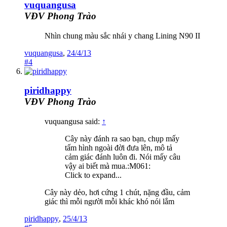
vuquangusa
VĐV Phong Trào
Nhìn chung màu sắc nhái y chang Lining N90 II
vuquangusa
,
24/4/13
#4
piridhappy
VĐV Phong Trào
vuquangusa said:
↑
Cây này đánh ra sao bạn, chụp mấy
tấm hình ngoài đời đưa lên, mô tả
cảm giác đánh luôn đi. Nói mấy câu
vậy ai biết mà mua.:M061:
Click to expand...
Cây này dẻo, hơi cứng 1 chút, nặng đầu, cảm
giác thì mỗi người mỗi khác khó nói lắm
piridhappy
,
25/4/13