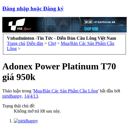
Đăng nhập hoặc Đăng ký
Vnbadminton -Tin Tức - Diễn Đàn Cầu Lông Việt Nam
Trang chủ
Diễn đàn
>
Chợ
>
Mua/Bán Các Sản Phẩm Cầu
Lông
>
Adonex Power Platinum T70
giá 950k
Thảo luận trong '
Mua/Bán Các Sản Phẩm Cầu Lông
' bắt đầu bởi
piridhappy
,
14/4/13
.
Trạng thái chủ đề:
Không mở trả lời sau này.