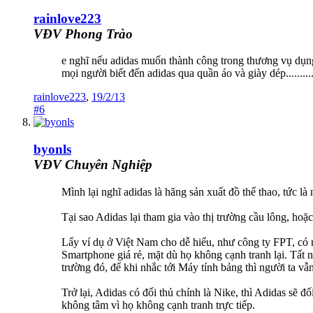
rainlove223
VĐV Phong Trào
e nghĩ nếu adidas muốn thành công trong thương vụ dụng c
mọi người biết đến adidas qua quần áo và giày dép...........
rainlove223
,
19/2/13
#6
byonls
VĐV Chuyên Nghiệp
Mình lại nghĩ adidas là hãng sản xuất đồ thể thao, tức 
Tại sao Adidas lại tham gia vào thị trường cầu lông, hoặc 
Lấy ví dụ ở Việt Nam cho dễ hiểu, như công ty FPT, có m
Smartphone giá rẻ, mặt dù họ không cạnh tranh lại. Tất nh
trường đó, để khi nhắc tới Máy tính bảng thì người ta v
Trở lại, Adidas có đối thủ chính là Nike, thì Adidas sẽ 
không tâm vì họ không cạnh tranh trực tiếp.