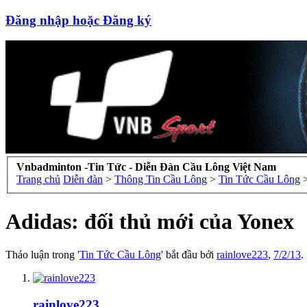
Đăng nhập hoặc Đăng ký
Vnbadminton -Tin Tức - Diễn Đàn Cầu Lông Việt Nam
Trang chủ
Diễn đàn
>
Thông Tin Cầu Lông
>
Tin Tức Cầu Lông
Adidas: đối thủ mới của Yonex
Thảo luận trong '
Tin Tức Cầu Lông
' bắt đầu bởi
rainlove223
,
7/2/13
.
rainlove223