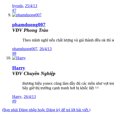
byonls
,
25/4/13
#7
phamduong007
VĐV Phong Trào
Theo mình nghĩ nếu chất lượng và giá thành đều ok thì s
phamduong007
,
26/4/13
#8
Harry
VĐV Chuyên Nghiệp
thương hiệu yonex cũng làm đầy đủ các môn như vợt tenn
bây giờ thị trường cạnh tranh hơi bị khốc liệt ^^
Harry
,
26/4/13
#9
(Bạn phải Đăng nhập hoặc Đăng ký để trả lời bài viết.)