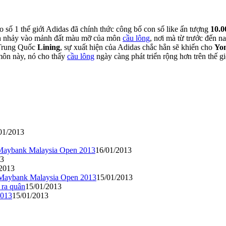
 số 1 thế giới Adidas đã chính thức công bố con số like ấn tượng
10.0
ịnh nhảy vào mảnh đất màu mỡ của môn
cầu lông
, nơi mà từ trước đến n
a Trung Quốc
Lining
, sự xuất hiện của Adidas chắc hẳn sẽ khiến cho
Yo
 môn này, nó cho thấy
cầu lông
ngày càng phát triển rộng hơn trên thế g
01/2013
i Maybank Malaysia Open 2013
16/01/2013
13
/2013
ải Maybank Malaysia Open 2013
15/01/2013
 ra quân
15/01/2013
2013
15/01/2013