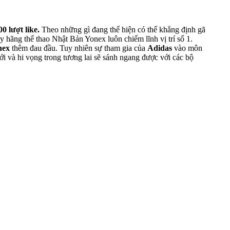
00 lượt like.
Theo những gì đang thể hiện có thể khẳng định gã
ay hãng thể thao Nhật Bản Yonex luôn chiếm lĩnh vị trí số 1.
nex
thêm đau đầu. Tuy nhiên sự tham gia của
Adidas
vào môn
iới và hi vọng trong tương lai sẽ sánh ngang được với các bộ