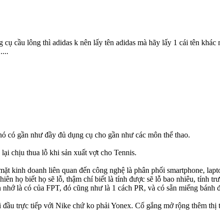
ụ cầu lông thì adidas k nên lấy tên adidas mà hãy lấy 1 cái tên khác 
...
là nó có gần như đầy đủ dụng cụ cho gần như các môn thể thao.
lại chịu thua lỗ khi sản xuất vợt cho Tennis.
ặt kinh doanh liên quan đến công nghệ là phân phối smartphone, laptop
iên họ biết họ sẽ lỗ, thậm chí biết là tính được sẽ lỗ bao nhiêu, tính t
ẫn nhớ là có của FPT, đó cũng như là 1 cách PR, và có sẵn miếng bánh đ
đối đầu trực tiếp với Nike chứ ko phải Yonex. Cố gắng mở rộng thêm thị