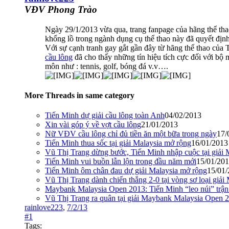
VĐV Phong Trào
Ngày 29/1/2013 vừa qua, trang fanpage của hãng thể thao
khổng lồ trong ngành dụng cụ thể thao này đã quyết đ
Với sự cạnh tranh gay gắt gần đây từ hãng thể thao củ
cầu lông
đã cho thấy những tín hiệu tích cực đối với bộ
môn như : tennis, golf, bóng đá v.v….
More Threads in same category
Tiến Minh dự giải cầu lông toàn Anh
04/02/2013
Xin vài góp ý về vợt cầu lông
21/01/2013
Nữ VĐV cầu lông chỉ đủ tiền ăn một bữa trong ngày
17/
Tiến Minh thua sốc tại giải Malaysia mở rộng
16/01/2013
Vũ Thị Trang dừng bước, Tiến Minh nhập cuộc tại giả
Tiến Minh vui buồn lẫn lộn trong đầu năm mới
15/01/20
Tiến Minh ôm chân đau dự giải Malaysia mở rộng
15/01
Vũ Thị Trang dành chiến thắng 2-0 tại vòng sơ loại gi
Maybank Malaysia Open 2013: Tiến Minh “leo núi” trận
Vũ Thị Trang ra quân tại giải Maybank Malaysia Open 
rainlove223
,
7/2/13
#1
Tags: