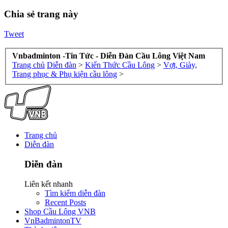
Chia sẻ trang này
Tweet
Vnbadminton -Tin Tức - Diễn Đàn Cầu Lông Việt Nam
Trang chủ
Diễn đàn
>
Kiến Thức Cầu Lông
>
Vợt, Giày,
Trang phục & Phụ kiện cầu lông
>
Trang chủ
Diễn đàn
Diễn đàn
Liên kết nhanh
Tìm kiếm diễn đàn
Recent Posts
Shop Cầu Lông VNB
VnBadmintonTV