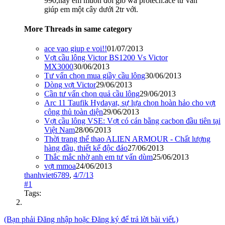
990,nay em muốn đổi gió wa protech.ace tư vấn
giúp em một cây dưới 2tr với.
More Threads in same category
ace vao giup e voi!!
01/07/2013
Vợt cầu lông Victor BS1200 Vs Victor
MX3000
30/06/2013
Tư vấn chọn mua giầy cầu lông
30/06/2013
Dòng vợt Victor
29/06/2013
Cần tư vấn chọn quả cầu lông
29/06/2013
Arc 11 Taufik Hydayat, sự lựa chọn hoàn hảo cho vợt
công thủ toàn diện
29/06/2013
Vợt cầu lông VSE: Vợt có cán bằng cacbon đầu tiên tại
Việt Nam
28/06/2013
Thời trang thể thao ALIEN ARMOUR - Chất lượng
hàng đầu, thiết kế độc đáo
27/06/2013
Thắc mắc nhờ anh em tư vấn dùm
25/06/2013
vợt mmoa
24/06/2013
thanhviet6789
,
4/7/13
#1
Tags:
(Bạn phải Đăng nhập hoặc Đăng ký để trả lời bài viết.)