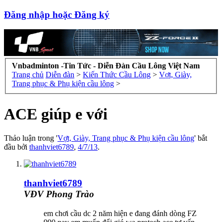
Đăng nhập hoặc Đăng ký
Vnbadminton -Tin Tức - Diễn Đàn Cầu Lông Việt Nam
Trang chủ
Diễn đàn
>
Kiến Thức Cầu Lông
>
Vợt, Giày,
Trang phục & Phụ kiện cầu lông
>
ACE giúp e với
Thảo luận trong '
Vợt, Giày, Trang phục & Phụ kiện cầu lông
' bắt
đầu bởi
thanhviet6789
,
4/7/13
.
thanhviet6789
VĐV Phong Trào
em chơi cầu dc 2 năm hiện e đang đánh dòng FZ