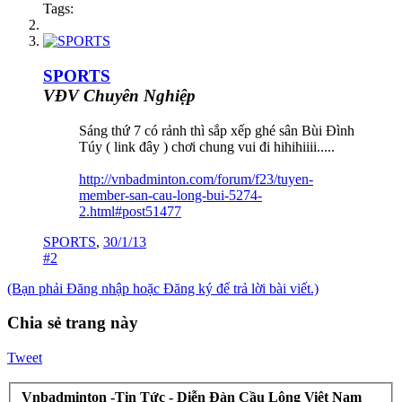
Tags:
SPORTS
VĐV Chuyên Nghiệp
Sáng thứ 7 có rảnh thì sắp xếp ghé sân Bùi Đình
Túy ( link đây ) chơi chung vui đi hihihiiii.....
http://vnbadminton.com/forum/f23/tuyen-
member-san-cau-long-bui-5274-
2.html#post51477
SPORTS
,
30/1/13
#2
(Bạn phải Đăng nhập hoặc Đăng ký để trả lời bài viết.)
Chia sẻ trang này
Tweet
Vnbadminton -Tin Tức - Diễn Đàn Cầu Lông Việt Nam