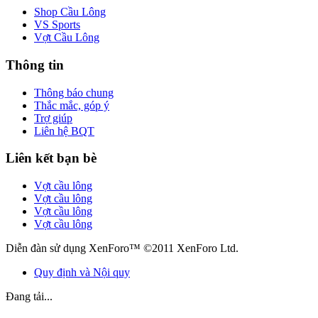
Shop Cầu Lông
VS Sports
Vợt Cầu Lông
Thông tin
Thông báo chung
Thắc mắc, góp ý
Trợ giúp
Liên hệ BQT
Liên kết bạn bè
Vợt cầu lông
Vợt cầu lông
Vợt cầu lông
Vợt cầu lông
Diễn đàn sử dụng XenForo™ ©2011 XenForo Ltd.
Quy định và Nội quy
Đang tải...