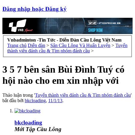
Đăng nhập hoặc Đăng ký
Vnbadminton -Tin Tức - Diễn Đàn Cầu Lông Việt Nam
Trang chủ
Diễn đàn
>
Sân Cầu Lông Và Huấn Luyện
>
Tuyển
thành viên đánh cầu & Tìm nhóm đánh cầu
>
3 5 7 bên sân Bùi Đình Tuý có
hội nào cho em xin nhập với
Thảo luận trong '
Tuyển thành viên đánh cầu & Tìm nhóm đánh cầu
'
bắt đầu bởi
bkcloading
,
11/1/13
.
bkcloading
Mới Tập Cầu Lông