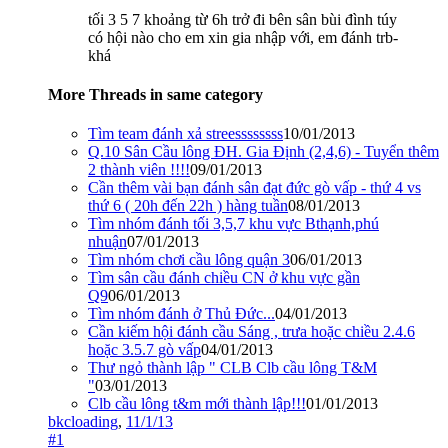
tối 3 5 7 khoảng từ 6h trở đi bên sân bùi đình túy
có hội nào cho em xin gia nhập với, em đánh trb-
khá
More Threads in same category
Tìm team đánh xả streessssssss
10/01/2013
Q.10 Sân Cầu lông ĐH. Gia Định (2,4,6) - Tuyển thêm
2 thành viên !!!!
09/01/2013
Cần thêm vài bạn đánh sân đạt đức gò vấp - thứ 4 vs
thứ 6 ( 20h đến 22h ) hàng tuần
08/01/2013
Tìm nhóm đánh tối 3,5,7 khu vực Bthạnh,phú
nhuận
07/01/2013
Tìm nhóm chơi cầu lông quận 3
06/01/2013
Tìm sân cầu đánh chiều CN ở khu vực gần
Q9
06/01/2013
Tìm nhóm đánh ở Thủ Đức...
04/01/2013
Cần kiếm hội đánh cầu Sáng , trưa hoặc chiều 2.4.6
hoặc 3.5.7 gò vấp
04/01/2013
Thư ngỏ thành lập " CLB Clb cầu lông T&M
"
03/01/2013
Clb cầu lông t&m mới thành lập!!!
01/01/2013
bkcloading
,
11/1/13
#1