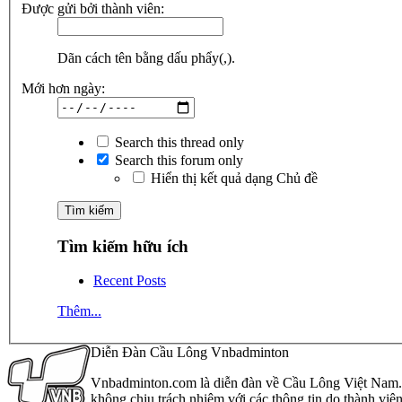
Được gửi bởi thành viên:
Dãn cách tên bằng dấu phẩy(,).
Mới hơn ngày:
Search this thread only
Search this forum only
Hiển thị kết quả dạng Chủ đề
Tìm kiếm hữu ích
Recent Posts
Thêm...
Diễn Đàn Cầu Lông Vnbadminton
Vnbadminton.com là diễn đàn về Cầu Lông Việt Nam. Vn
không chịu trách nhiệm với các thông tin do thành viê