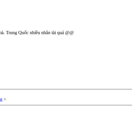
 mà. Trung Quốc nhiều nhân tài quá @@
ng
>