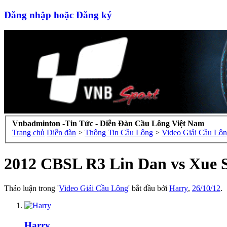
Đăng nhập hoặc Đăng ký
Vnbadminton -Tin Tức - Diễn Đàn Cầu Lông Việt Nam
Trang chủ
Diễn đàn
>
Thông Tin Cầu Lông
>
Video Giải Cầu Lô
2012 CBSL R3 Lin Dan vs Xue 
Thảo luận trong '
Video Giải Cầu Lông
' bắt đầu bởi
Harry
,
26/10/12
.
Harry