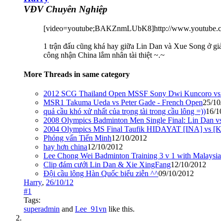
VĐV Chuyên Nghiệp
[video=youtube;BAKZnmLUbK8]http://www.youtube.
1 trận đấu cũng khá hay giữa Lin Dan và Xue Song ở giả
công nhận China lắm nhân tài thiệt ~.~
More Threads in same category
2012 SCG Thailand Open MSSF Sony Dwi Kuncoro vs
MSR1 Takuma Ueda vs Peter Gade - French Open
25/10
quả cầu khó xử nhất của trọng tài trong cầu lông =))
16/1
2008 Olympics Badminton Men Single Final: Lin Dan 
2004 Olympics MS Final Taufik HIDAYAT [INA] vs
Phỏng vấn Tiến Minh
12/10/2012
hay hơn china
12/10/2012
Lee Chong Wei Badminton Training 3 v 1 with Malaysi
Clip đám cưới Lin Dan & Xie XingFang
12/10/2012
Đội cầu lông Hàn Quốc biểu ziễn ^^
09/10/2012
Harry
,
26/10/12
#1
Tags:
superadmin
and
Lee_91vn
like this.