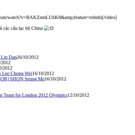
com/watch?v=BAKZnmLUbK8&amp;feature=relmfu[/video]
i các câu lạc bộ China
 Lin Dan
26/10/2012
/2012
0/2012
vs Lee Chong Wei
16/10/2012
 [KOR] SHON Seung Mo
16/10/2012
an Team for London 2012 Olympics
12/10/2012