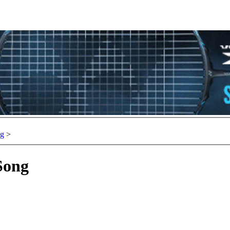
ng
>
Song