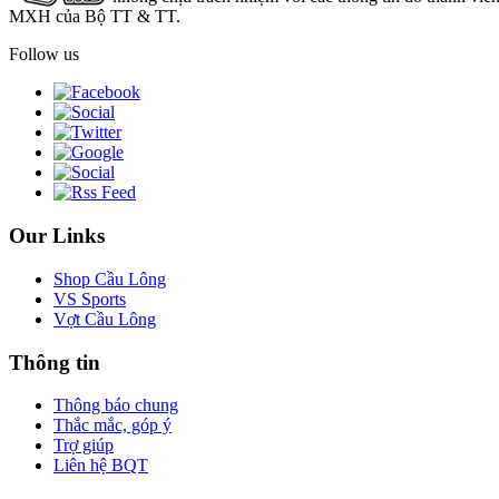
MXH của Bộ TT & TT.
Follow us
Our Links
Shop Cầu Lông
VS Sports
Vợt Cầu Lông
Thông tin
Thông báo chung
Thắc mắc, góp ý
Trợ giúp
Liên hệ BQT