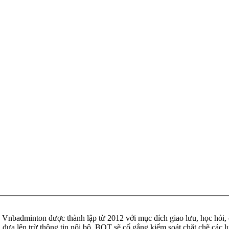
badminton được thành lập từ 2012 với mục đích giao lưu, học hỏi, ch
n đưa lên trừ thông tin nội bộ. BQT sẽ cố gắng kiểm soát chặt chẽ các