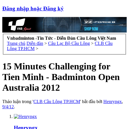
Đăng nhập hoặc Đăng ký
Vnbadminton -Tin Tức - Diễn Đàn Cầu Lông Việt Nam
Trang chủ
Diễn đàn
>
Câu Lạc Bộ Cầu Lông
>
CLB Cầu
Lông TP.HCM
>
15 Minutes Challenging for
Tien Minh - Badminton Open
Australia 2012
Thảo luận trong '
CLB Cầu Lông TP.HCM
' bắt đầu bởi
Henryngx
,
9/4/12
.
Henryngx