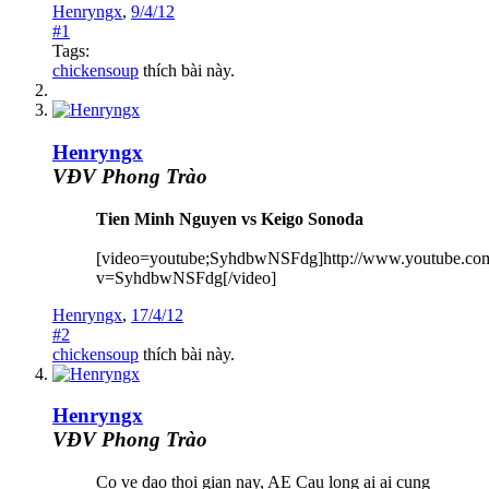
Henryngx
,
9/4/12
#1
Tags:
chickensoup
thích bài này.
Henryngx
VĐV Phong Trào
Tien Minh Nguyen vs Keigo Sonoda
[video=youtube;SyhdbwNSFdg]http://www.youtube.co
v=SyhdbwNSFdg[/video]
Henryngx
,
17/4/12
#2
chickensoup
thích bài này.
Henryngx
VĐV Phong Trào
Co ve dao thoi gian nay, AE Cau long ai ai cung