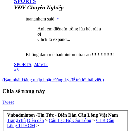
SPORTS
VĐV Chuyên Nghiệp
tuananhcm said:
↑
Anh em điễnafn trồng lúa hết rùi a
ơi
Click to expand...
Không đam mê badminton nửa sao !!!!!!!!!!!!!!!
SPORTS
,
24/5/12
#5
(Bạn phải Đăng nhập hoặc Đăng ký để trả lời bài viết.)
Chia sẻ trang này
Tweet
Vnbadminton -Tin Tức - Diễn Đàn Cầu Lông Việt Nam
Trang chủ
Diễn đàn
>
Câu Lạc Bộ Cầu Lông
>
CLB Cầu
Lông TP.HCM
>