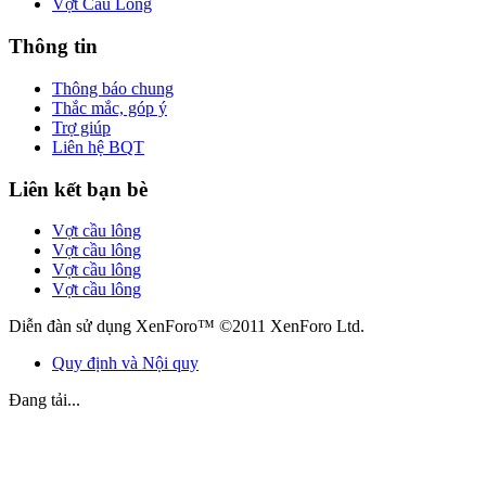
Vợt Cầu Lông
Thông tin
Thông báo chung
Thắc mắc, góp ý
Trợ giúp
Liên hệ BQT
Liên kết bạn bè
Vợt cầu lông
Vợt cầu lông
Vợt cầu lông
Vợt cầu lông
Diễn đàn sử dụng XenForo™ ©2011 XenForo Ltd.
Quy định và Nội quy
Đang tải...