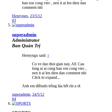
ban ron cong viec , nen it ai len dien dan
comment nhi
Henryngx
,
23/5/12
#3
superadmin
Administrator
Ban Quản Trị
Henryngx said:
↑
Co ve dao thoi gian nay, AE Cau
long ai ai cung ban ron cong viec ,
nen it ai len dien dan comment nhi
Click to expand...
Anh em điễnafn trồng lúa hết rùi a ơi
superadmin
,
24/5/12
#4