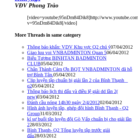
VĐV Phong Trào
[video=youtube;95nDm84Dik8]http://www.youtube.com
v=95nDm84Dik8[/video]
More Threads in same category
Thông báo khẩn: VDV Khu vực Q2 chú ý
07/04/2012
Giao luu voi VNBADMINTON Quan 5
06/04/2012
Biểu Tượng BINHTAN BADMINTON
CLUB
05/04/2012
Chân Thành Cảm Ơn BQT VNBADMINTON đã hỗ
trợ Bình Tân.
05/04/2012
Clip luyện tập chuẩn bị giải lần 2 của Bình Thạnh _
q2
05/04/2012
Thông báo lịch thi đấu và điều lệ giải dd lần 2(
new)
03/04/2012
Đánh cầu nóng 14h30 ngày 2/4/2012
02/04/2012
Hình ảnh luyện tập, ghép đội hình Bình Thạnh - Q2
Group
31/03/2012
kí sự buổi tập luyện đội Gò Vấp chuẩn bị cho giải lần
2
28/03/2012
Bình Thạnh- Q2 Tổng luyện tập trước giải
đấu
28/03/2012