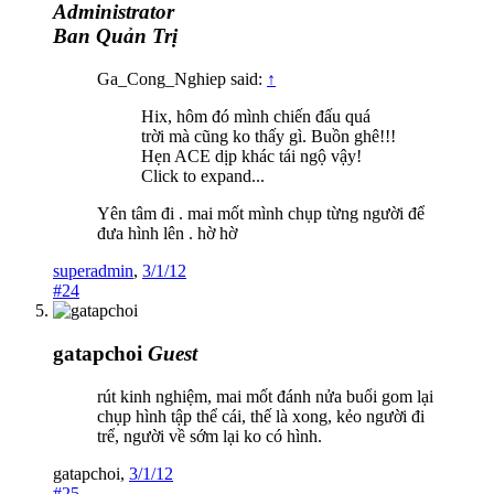
Administrator
Ban Quản Trị
Ga_Cong_Nghiep said:
↑
Hix, hôm đó mình chiến đấu quá
trời mà cũng ko thấy gì. Buồn ghê!!!
Hẹn ACE dịp khác tái ngộ vậy!
Click to expand...
Yên tâm đi . mai mốt mình chụp từng người để
đưa hình lên . hờ hờ
superadmin
,
3/1/12
#24
gatapchoi
Guest
rút kinh nghiệm, mai mốt đánh nửa buổi gom lại
chụp hình tập thể cái, thế là xong, kẻo người đi
trể, người về sớm lại ko có hình.
gatapchoi
,
3/1/12
#25