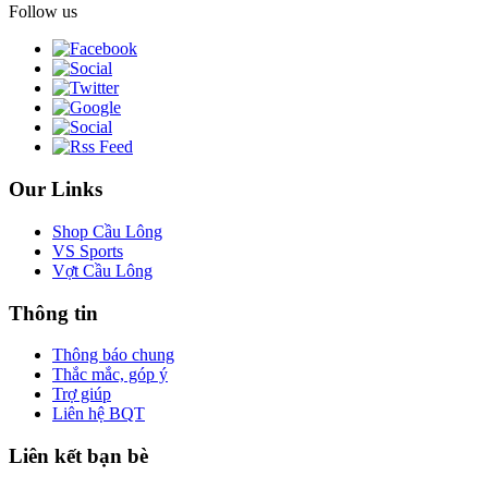
Follow us
Our Links
Shop Cầu Lông
VS Sports
Vợt Cầu Lông
Thông tin
Thông báo chung
Thắc mắc, góp ý
Trợ giúp
Liên hệ BQT
Liên kết bạn bè