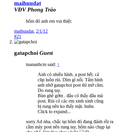
maihuudat
VĐV Phong Trào
hôm đó anh em vui thiệc
maihuudat
,
2/1/12
#21
gatapchoi
Guest
tuananhcm said:
↑
Anh có nhiêu hình. a post hết. cả
clip luôn rùi. Dìm gì nổi. Tấm hình
anh nhờ gatapchoi post thì mờ căm.
Do rung tay.
Bùn ghê gớm . đâu có thấy đâu mà
post. Rùi có các em xinh xinh cũng
bị rung nên ko thấy mặt. huhu
Click to expand...
sorry Ad nha, chắc tại hôm đó đang đánh rồi ra
cầm máy post nên rung tay, hôm nào chụp lại