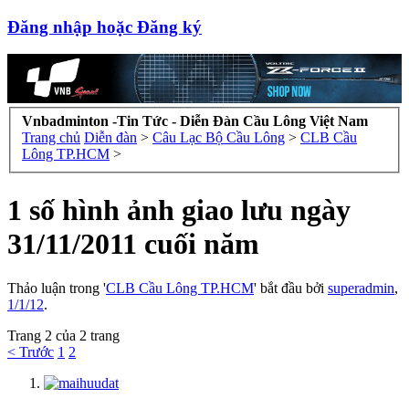
Đăng nhập hoặc Đăng ký
Vnbadminton -Tin Tức - Diễn Đàn Cầu Lông Việt Nam
Trang chủ
Diễn đàn
>
Câu Lạc Bộ Cầu Lông
>
CLB Cầu
Lông TP.HCM
>
1 số hình ảnh giao lưu ngày
31/11/2011 cuối năm
Thảo luận trong '
CLB Cầu Lông TP.HCM
' bắt đầu bởi
superadmin
,
1/1/12
.
Trang 2 của 2 trang
< Trước
1
2