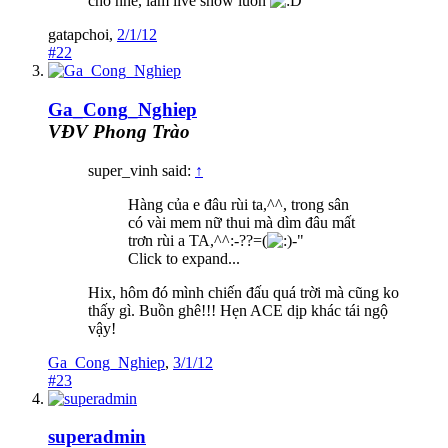
cho nhé, làm live show luôn
gatapchoi
,
2/1/12
#22
Ga_Cong_Nghiep
VĐV Phong Trào
super_vinh said:
↑
Hàng của e đâu rùi ta,^^, trong sân
có vài mem nữ thui mà dìm đâu mất
trơn rùi a TA,^^:-??=(
-"
Click to expand...
Hix, hôm đó mình chiến đấu quá trời mà cũng ko
thấy gì. Buồn ghê!!! Hẹn ACE dịp khác tái ngộ
vậy!
Ga_Cong_Nghiep
,
3/1/12
#23
superadmin