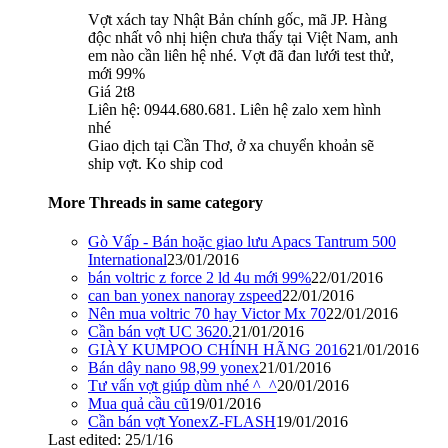
Vợt xách tay Nhật Bản chính gốc, mã JP. Hàng
độc nhất vô nhị hiện chưa thấy tại Việt Nam, anh
em nào cần liên hệ nhé. Vợt đã đan lưới test thử,
mới 99%
Giá 2t8
Liên hệ: 0944.680.681. Liên hệ zalo xem hình
nhé
Giao dịch tại Cần Thơ, ở xa chuyển khoản sẽ
ship vợt. Ko ship cod
More Threads in same category
Gò Vấp - Bán hoặc giao lưu Apacs Tantrum 500
International
23/01/2016
bán voltric z force 2 ld 4u mới 99%
22/01/2016
can ban yonex nanoray zspeed
22/01/2016
Nên mua voltric 70 hay Victor Mx 70
22/01/2016
Cần bán vợt UC 3620.
21/01/2016
GIÀY KUMPOO CHÍNH HÃNG 2016
21/01/2016
Bán dây nano 98,99 yonex
21/01/2016
Tư vấn vợt giúp dùm nhé ^_^
20/01/2016
Mua quả cầu cũ
19/01/2016
Cần bán vợt YonexZ-FLASH
19/01/2016
Last edited:
25/1/16