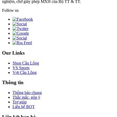
nghiệm, chờ giấy phép MXH của Bộ TT & TT.
Follow us
Our Links
Shop Cầu Lông
VS Sports
Vợt Cầu Lông
Thông tin
Thông báo chung
Thắc mắc, góp ý
Trợ giúp
Liên hệ BQT
Liên kết bạn bè