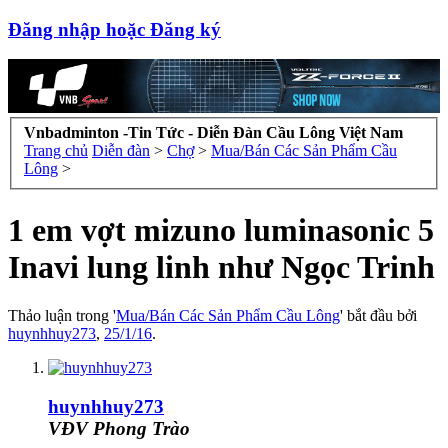
Đăng nhập hoặc Đăng ký
Vnbadminton -Tin Tức - Diễn Đàn Cầu Lông Việt Nam
Trang chủ
Diễn đàn
>
Chợ
>
Mua/Bán Các Sản Phẩm Cầu
Lông
>
1 em vợt mizuno luminasonic 5
Inavi lung linh như Ngọc Trinh
Thảo luận trong '
Mua/Bán Các Sản Phẩm Cầu Lông
' bắt đầu bởi
huynhhuy273
,
25/1/16
.
huynhhuy273
VĐV Phong Trào