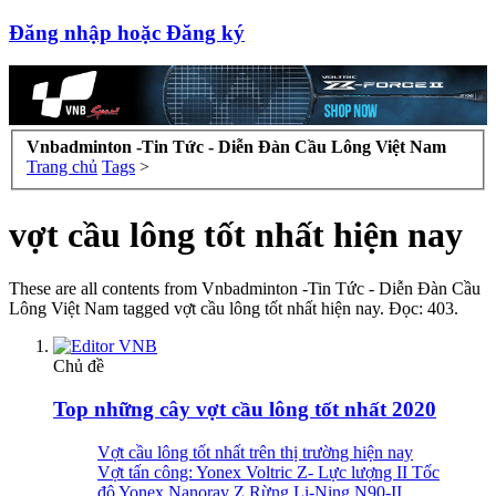
Đăng nhập hoặc Đăng ký
Vnbadminton -Tin Tức - Diễn Đàn Cầu Lông Việt Nam
Trang chủ
Tags
>
vợt cầu lông tốt nhất hiện nay
These are all contents from Vnbadminton -Tin Tức - Diễn Đàn Cầu
Lông Việt Nam tagged vợt cầu lông tốt nhất hiện nay. Đọc: 403.
Chủ đề
Top những cây vợt cầu lông tốt nhất 2020
Vợt cầu lông tốt nhất trên thị trường hiện nay
Vợt tấn công: Yonex Voltric Z- Lực lượng II Tốc
độ Yonex Nanoray Z Rừng Li-Ning N90-II