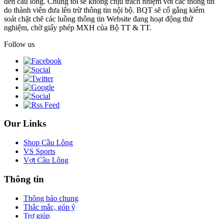
đến cầu lông. Chúng tôi sẽ không chịu trách nhiệm với các thông tin
do thành viên đưa lên trừ thông tin nội bộ. BQT sẽ cố gắng kiểm
soát chặt chẽ các luồng thông tin Website đang hoạt động thử
nghiệm, chờ giấy phép MXH của Bộ TT & TT.
Follow us
Our Links
Shop Cầu Lông
VS Sports
Vợt Cầu Lông
Thông tin
Thông báo chung
Thắc mắc, góp ý
Trợ giúp