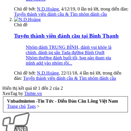
Chủ đề bởi:
N.D.Hoàng
,
4/12/19
, 0 lần trả lời, trong diễn đàn:
Tuyển thành viên đánh cầu & Tìm nhóm đánh cầu
Chủ đề
Tuyển thành viên đánh cầu tại Bình Thạnh
Nhóm đánh TRUNG BÌNH, đánh vui khỏe là
chính. đánh tại sân Tada đường Bình Quới
Nhóm thường đánh buổi tối, bạn nào tham gia
mình add vào nhóm rồi...
Chủ đề bởi:
N.D.Hoàng
,
22/11/18
, 4 lần trả lời, trong diễn
đàn:
Tuyển thành viên đánh cầu & Tìm nhóm đánh cầu
Hiển thị kết quả từ 1 đến 2 của 2
XenTag by
Tinhte.vn
Vnbadminton -Tin Tức - Diễn Đàn Cầu Lông Việt Nam
Trang chủ
Tags
>