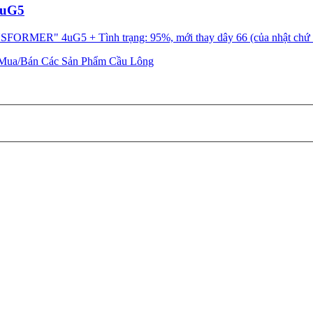
4uG5
NSFORMER" 4uG5 + Tình trạng: 95%, mới thay dây 66 (của nhật chứ ko
Mua/Bán Các Sản Phẩm Cầu Lông