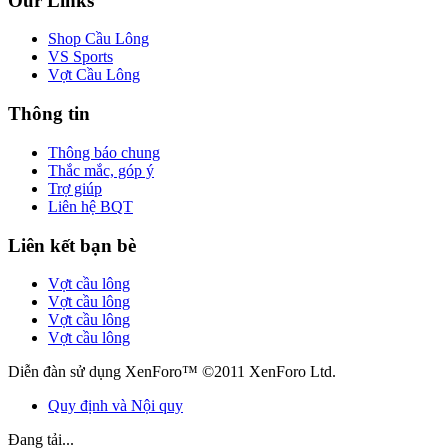
Our Links
Shop Cầu Lông
VS Sports
Vợt Cầu Lông
Thông tin
Thông báo chung
Thắc mắc, góp ý
Trợ giúp
Liên hệ BQT
Liên kết bạn bè
Vợt cầu lông
Vợt cầu lông
Vợt cầu lông
Vợt cầu lông
Diễn đàn sử dụng XenForo™ ©2011 XenForo Ltd.
Quy định và Nội quy
Đang tải...