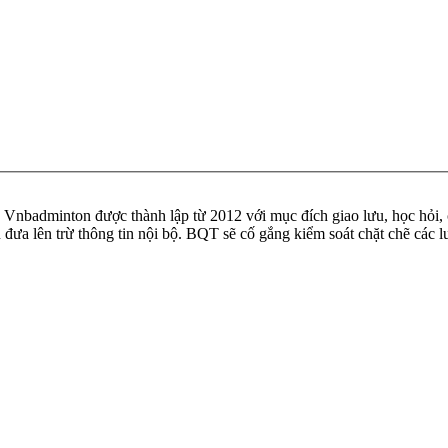
badminton được thành lập từ 2012 với mục đích giao lưu, học hỏi, ch
n đưa lên trừ thông tin nội bộ. BQT sẽ cố gắng kiểm soát chặt chẽ các