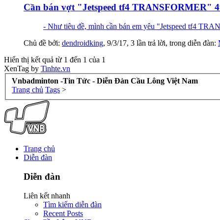
Cần bán vợt "Jetspeed tf4 TRANSFORMER" 
- Như tiêu đề, mình cần bán em yêu "Jetspeed tf4 TRA
Chủ đề bởi:
dendroidking
,
9/3/17
, 3 lần trả lời, trong diễn đàn:
Hiển thị kết quả từ 1 đến 1 của 1
XenTag by
Tinhte.vn
Vnbadminton -Tin Tức - Diễn Đàn Cầu Lông Việt Nam
Trang chủ
Tags
>
Trang chủ
Diễn đàn
Diễn đàn
Liên kết nhanh
Tìm kiếm diễn đàn
Recent Posts