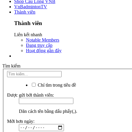
Shop Cầu Lông VNB
VnBadmintonTV
Thành viên
Thành viên
Liên kết nhanh
Notable Members
Đang truy cập
Hoạt động gần đây
Tìm kiếm
Chỉ tìm trong tiêu đề
Được gửi bởi thành viên:
Dãn cách tên bằng dấu phẩy(,).
Mới hơn ngày: