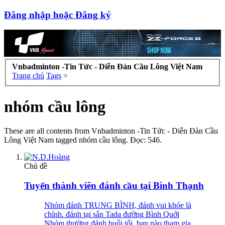
Đăng nhập hoặc Đăng ký
Vnbadminton -Tin Tức - Diễn Đàn Cầu Lông Việt Nam
Trang chủ
Tags
>
nhóm cầu lông
These are all contents from Vnbadminton -Tin Tức - Diễn Đàn Cầu
Lông Việt Nam tagged nhóm cầu lông. Đọc: 546.
Chủ đề
Tuyển thành viên đánh cầu tại Bình Thạnh
Nhóm đánh TRUNG BÌNH, đánh vui khỏe là
chính. đánh tại sân Tada đường Bình Quới
Nhóm thường đánh buổi tối, bạn nào tham gia