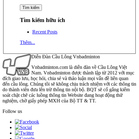
Tìm kiếm hữu ích
Recent Posts
Thêm...
Diễn Đàn Cầu Lông Vnbadminton
Vnbadminton.com là diễn đàn về Cầu Lông Việt
Nam. Vnbadminton được thành lập từ 2012 với mục
đích giao lưu, học hỏi, chia sẻ và thảo luận mọi vấn đề liên quan
đến cầu lông. Chúng tôi sẽ không chịu trách nhiệm với các thông tin
do thành viên đưa lên trừ thông tin nội bộ. BQT sẽ cố gắng kiểm
soát chặt chẽ các luồng thông tin Website đang hoạt động thử
nghiệm, chờ giấy phép MXH của Bộ TT & TT.
Follow us