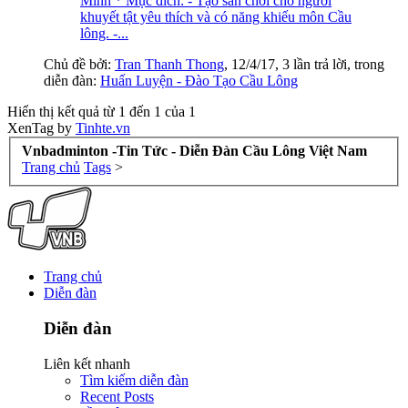
Minh * Mục đích: - Tạo sân chơi cho người
khuyết tật yêu thích và có năng khiếu môn Cầu
lông. -...
Chủ đề bởi:
Tran Thanh Thong
,
12/4/17
, 3 lần trả lời, trong
diễn đàn:
Huấn Luyện - Đào Tạo Cầu Lông
Hiển thị kết quả từ 1 đến 1 của 1
XenTag by
Tinhte.vn
Vnbadminton -Tin Tức - Diễn Đàn Cầu Lông Việt Nam
Trang chủ
Tags
>
Trang chủ
Diễn đàn
Diễn đàn
Liên kết nhanh
Tìm kiếm diễn đàn
Recent Posts