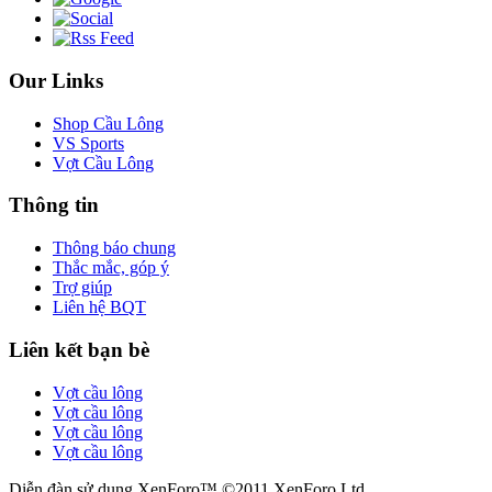
Our Links
Shop Cầu Lông
VS Sports
Vợt Cầu Lông
Thông tin
Thông báo chung
Thắc mắc, góp ý
Trợ giúp
Liên hệ BQT
Liên kết bạn bè
Vợt cầu lông
Vợt cầu lông
Vợt cầu lông
Vợt cầu lông
Diễn đàn sử dụng XenForo™ ©2011 XenForo Ltd.