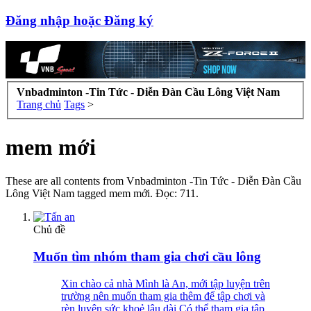
Đăng nhập hoặc Đăng ký
Vnbadminton -Tin Tức - Diễn Đàn Cầu Lông Việt Nam
Trang chủ
Tags
>
mem mới
These are all contents from Vnbadminton -Tin Tức - Diễn Đàn Cầu
Lông Việt Nam tagged mem mới. Đọc: 711.
Chủ đề
Muốn tìm nhóm tham gia chơi cầu lông
Xin chào cả nhà Mình là An, mới tập luyện trên
trường nên muốn tham gia thêm để tập chơi và
rèn luyện sức khoẻ lâu dài Có thể tham gia tập