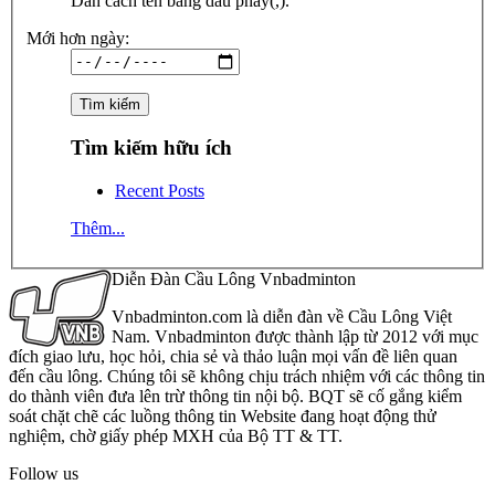
Dãn cách tên bằng dấu phẩy(,).
Mới hơn ngày:
Tìm kiếm hữu ích
Recent Posts
Thêm...
Diễn Đàn Cầu Lông Vnbadminton
Vnbadminton.com là diễn đàn về Cầu Lông Việt
Nam. Vnbadminton được thành lập từ 2012 với mục
đích giao lưu, học hỏi, chia sẻ và thảo luận mọi vấn đề liên quan
đến cầu lông. Chúng tôi sẽ không chịu trách nhiệm với các thông tin
do thành viên đưa lên trừ thông tin nội bộ. BQT sẽ cố gắng kiểm
soát chặt chẽ các luồng thông tin Website đang hoạt động thử
nghiệm, chờ giấy phép MXH của Bộ TT & TT.
Follow us