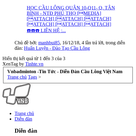
HỌC CẦU LÔNG QUẬN 10-Q11- Q. TÂN
BÌNH - NTĐ PHÚ THỌ [MEDIA]
[ATTACH] [ATTACH] [ATTACH]
[ATTACH] [ATTACH] [ATTACH]
☎️☎️☎️ LIÊN HỆ :...
Chủ đề bởi:
manhbui85
,
16/12/18
, 4 lần trả lời, trong diễn
đàn:
Huấn Luyện - Đào Tạo Cầu Lông
Hiển thị kết quả từ 1 đến 3 của 3
XenTag by
Tinhte.vn
Vnbadminton -Tin Tức - Diễn Đàn Cầu Lông Việt Nam
Trang chủ
Tags
>
Trang chủ
Diễn đàn
Diễn đàn