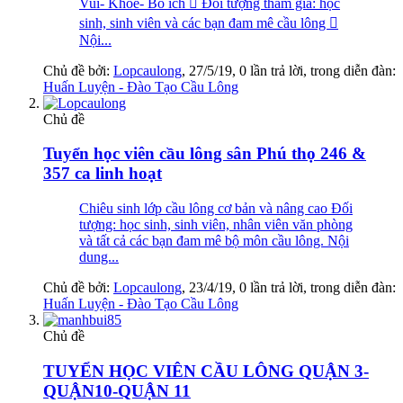
Vui- Khỏe- Bổ ích  Đối tượng tham gia: học
sinh, sinh viên và các bạn đam mê cầu lông 
Nội...
Chủ đề bởi:
Lopcaulong
,
27/5/19
, 0 lần trả lời, trong diễn đàn:
Huấn Luyện - Đào Tạo Cầu Lông
Chủ đề
Tuyển học viên cầu lông sân Phú thọ 246 &
357 ca linh hoạt
Chiêu sinh lớp cầu lông cơ bản và nâng cao Đối
tượng: học sinh, sinh viên, nhân viên văn phòng
và tất cả các bạn đam mê bộ môn cầu lông. Nội
dung...
Chủ đề bởi:
Lopcaulong
,
23/4/19
, 0 lần trả lời, trong diễn đàn:
Huấn Luyện - Đào Tạo Cầu Lông
Chủ đề
TUYỂN HỌC VIÊN CẦU LÔNG QUẬN 3-
QUẬN10-QUẬN 11