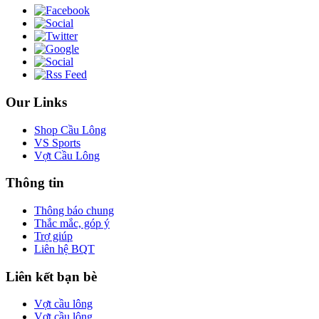
Our Links
Shop Cầu Lông
VS Sports
Vợt Cầu Lông
Thông tin
Thông báo chung
Thắc mắc, góp ý
Trợ giúp
Liên hệ BQT
Liên kết bạn bè
Vợt cầu lông
Vợt cầu lông