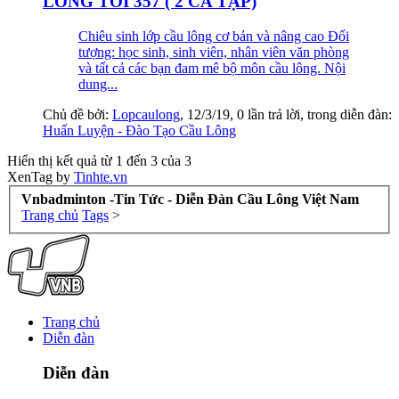
LÔNG TỐI 357 ( 2 CA TẬP)
Chiêu sinh lớp cầu lông cơ bản và nâng cao Đối
tượng: học sinh, sinh viên, nhân viên văn phòng
và tất cả các bạn đam mê bộ môn cầu lông. Nội
dung...
Chủ đề bởi:
Lopcaulong
,
12/3/19
, 0 lần trả lời, trong diễn đàn:
Huấn Luyện - Đào Tạo Cầu Lông
Hiển thị kết quả từ 1 đến 3 của 3
XenTag by
Tinhte.vn
Vnbadminton -Tin Tức - Diễn Đàn Cầu Lông Việt Nam
Trang chủ
Tags
>
Trang chủ
Diễn đàn
Diễn đàn