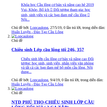
Khóa học Cầu lông cơ bản và nâng cao hè 2019
Vui- Khỏe- Bổ ích  Đối tượng tham gia: học
sinh, sinh viên và các bạn đam mê cầu lông 
Nội...
Chủ đề bởi:
Lopcaulong
,
27/5/19
, 0 lần trả lời, trong diễn đàn:
Huấn Luyện - Đào Tạo Cầu Lông
Chủ đề
Chiêu sinh Lớp cầu lông tối 246, 357
Chiêu sinh lớp cầu lông cơ bản và nâng cao Đối
tượng: học sinh, sinh viên, nhân viên văn phòng
và tất cả các bạn đam mê bộ môn cầu lông. Nội
dung...
Chủ đề bởi:
Lopcaulong
,
9/4/19
, 0 lần trả lời, trong diễn đàn:
Huấn Luyện - Đào Tạo Cầu Lông
Chủ đề
NTD PHÚ THỌ-CHIÊU SINH LỚP CẦU