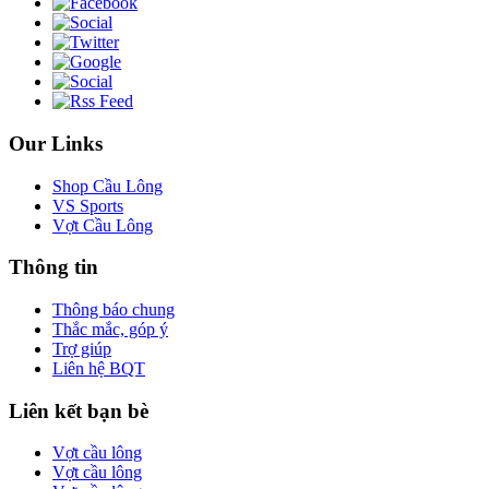
Our Links
Shop Cầu Lông
VS Sports
Vợt Cầu Lông
Thông tin
Thông báo chung
Thắc mắc, góp ý
Trợ giúp
Liên hệ BQT
Liên kết bạn bè
Vợt cầu lông
Vợt cầu lông