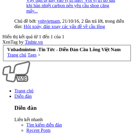
Vậy bạn bị gãy vào vị trí nào? Với vị trí đó sau
khi hàn nhiệt carbon nên yêu cầu shop căng
mấy...
Chủ đề bởi:
vnbvietnam
,
21/10/16
, 2 lần trả lời, trong diễn
đàn:
Hỏi xoáy, đáp xoay các vấn đề về cầu lông
Hiển thị kết quả từ 1 đến 1 của 1
XenTag by
Tinhte.vn
Vnbadminton -Tin Tức - Diễn Đàn Cầu Lông Việt Nam
Trang chủ
Tags
>
Trang chủ
Diễn đàn
Diễn đàn
Liên kết nhanh
Tìm kiếm diễn đàn
Recent Posts