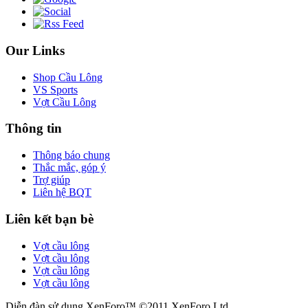
Our Links
Shop Cầu Lông
VS Sports
Vợt Cầu Lông
Thông tin
Thông báo chung
Thắc mắc, góp ý
Trợ giúp
Liên hệ BQT
Liên kết bạn bè
Vợt cầu lông
Vợt cầu lông
Vợt cầu lông
Vợt cầu lông
Diễn đàn sử dụng XenForo™ ©2011 XenForo Ltd.