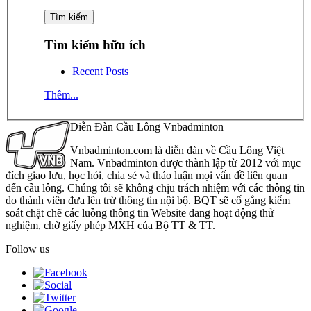
Tìm kiếm hữu ích
Recent Posts
Thêm...
Diễn Đàn Cầu Lông Vnbadminton
Vnbadminton.com là diễn đàn về Cầu Lông Việt
Nam. Vnbadminton được thành lập từ 2012 với mục
đích giao lưu, học hỏi, chia sẻ và thảo luận mọi vấn đề liên quan
đến cầu lông. Chúng tôi sẽ không chịu trách nhiệm với các thông tin
do thành viên đưa lên trừ thông tin nội bộ. BQT sẽ cố gắng kiểm
soát chặt chẽ các luồng thông tin Website đang hoạt động thử
nghiệm, chờ giấy phép MXH của Bộ TT & TT.
Follow us