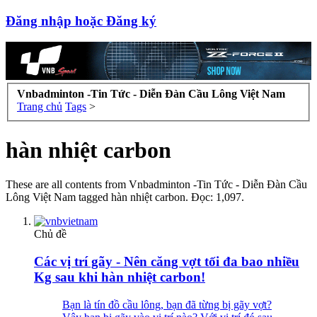
Đăng nhập hoặc Đăng ký
Vnbadminton -Tin Tức - Diễn Đàn Cầu Lông Việt Nam
Trang chủ
Tags
>
hàn nhiệt carbon
These are all contents from Vnbadminton -Tin Tức - Diễn Đàn Cầu
Lông Việt Nam tagged hàn nhiệt carbon. Đọc: 1,097.
Chủ đề
Các vị trí gãy - Nên căng vợt tối đa bao nhiều
Kg sau khi hàn nhiệt carbon!
Bạn là tín đồ cầu lông, bạn đã từng bị gãy vợt?