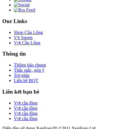
Our Links
Shop Cầu Lông
VS Sports
Vợt Cầu Lông
Thông tin
Thông báo chung
Thắc mắc, góp ý
Trợ giúp
Liên hệ BQT
Liên kết bạn bè
Vợt cầu lông
Vợt cầu lông
Vợt cầu lông
Vợt cầu lông
Diễn đàn sử dụng XenForo™ ©2011 XenForo Ltd.