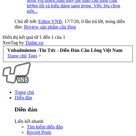
tiếng với nhiều mẫu giày thể thao cầu lông chất
lượng tốt và kiểu dáng sang trọng. Việc lựa chọn
một...
Chủ đề bởi:
Editor VNB
,
17/7/20
, 0 lần trả lời, trong diễn
đàn:
Review sản phẩm cầu lông
Hiển thị kết quả từ 1 đến 1 của 1
XenTag by
Tinhte.vn
Vnbadminton -Tin Tức - Diễn Đàn Cầu Lông Việt Nam
Trang chủ
Tags
>
Trang chủ
Diễn đàn
Diễn đàn
Liên kết nhanh
Tìm kiếm diễn đàn
Recent Posts