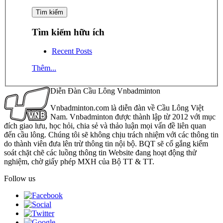
Tìm kiếm hữu ích
Recent Posts
Thêm...
Diễn Đàn Cầu Lông Vnbadminton
Vnbadminton.com là diễn đàn về Cầu Lông Việt
Nam. Vnbadminton được thành lập từ 2012 với mục
đích giao lưu, học hỏi, chia sẻ và thảo luận mọi vấn đề liên quan
đến cầu lông. Chúng tôi sẽ không chịu trách nhiệm với các thông tin
do thành viên đưa lên trừ thông tin nội bộ. BQT sẽ cố gắng kiểm
soát chặt chẽ các luồng thông tin Website đang hoạt động thử
nghiệm, chờ giấy phép MXH của Bộ TT & TT.
Follow us