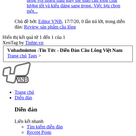
tiếng với nhiều mẫu giày thể thao cầu lông chất
lượng tốt và kiểu dáng sang trọng. Việc lựa chọn
một...
Chủ đề bởi:
Editor VNB
,
17/7/20
, 0 lần trả lời, trong diễn
đàn:
Review sản phẩm cầu lông
Hiển thị kết quả từ 1 đến 1 của 1
XenTag by
Tinhte.vn
Vnbadminton -Tin Tức - Diễn Đàn Cầu Lông Việt Nam
Trang chủ
Tags
>
Trang chủ
Diễn đàn
Diễn đàn
Liên kết nhanh
Tìm kiếm diễn đàn
Recent Posts