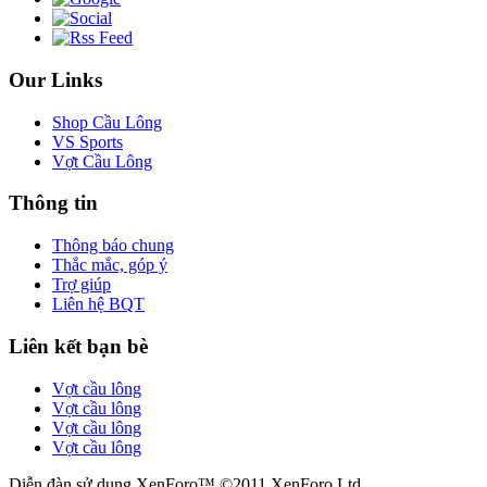
Our Links
Shop Cầu Lông
VS Sports
Vợt Cầu Lông
Thông tin
Thông báo chung
Thắc mắc, góp ý
Trợ giúp
Liên hệ BQT
Liên kết bạn bè
Vợt cầu lông
Vợt cầu lông
Vợt cầu lông
Vợt cầu lông
Diễn đàn sử dụng XenForo™ ©2011 XenForo Ltd.