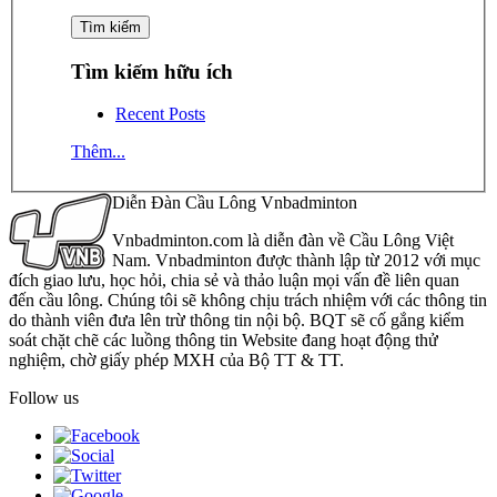
Tìm kiếm hữu ích
Recent Posts
Thêm...
Diễn Đàn Cầu Lông Vnbadminton
Vnbadminton.com là diễn đàn về Cầu Lông Việt
Nam. Vnbadminton được thành lập từ 2012 với mục
đích giao lưu, học hỏi, chia sẻ và thảo luận mọi vấn đề liên quan
đến cầu lông. Chúng tôi sẽ không chịu trách nhiệm với các thông tin
do thành viên đưa lên trừ thông tin nội bộ. BQT sẽ cố gắng kiểm
soát chặt chẽ các luồng thông tin Website đang hoạt động thử
nghiệm, chờ giấy phép MXH của Bộ TT & TT.
Follow us