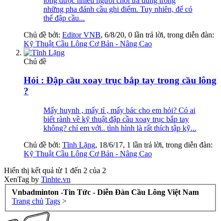
lông được nhiều người chơi ưa dùng trong
những pha đánh cầu ghi điểm. Tuy nhiên, để có
thể đập cầu...
Chủ đề bởi:
Editor VNB
,
6/8/20
, 0 lần trả lời, trong diễn đàn:
Kỹ Thuật Cầu Lông Cơ Bản - Nâng Cao
Chủ đề
Hỏi : Đập cầu xoay trục bắp tay trong cầu lông
?
Mấy huynh , mấy tỉ , mấy bác cho em hỏi? Có ai
biết rành về kỹ thuật đập cầu xoay trục bắp tay
không? chỉ em với.. tình hình là rất thích tập kỹ...
Chủ đề bởi:
Tĩnh Lặng
,
18/6/17
, 1 lần trả lời, trong diễn đàn:
Kỹ Thuật Cầu Lông Cơ Bản - Nâng Cao
Hiển thị kết quả từ 1 đến 2 của 2
XenTag by
Tinhte.vn
Vnbadminton -Tin Tức - Diễn Đàn Cầu Lông Việt Nam
Trang chủ
Tags
>