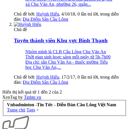
xá Chu Văn An, phường 26, quận...
Chủ đề bởi:
Huỳnh Hiếu
,
4/10/18
, 0 lần trả lời, trong diễn
đàn:
Địa Điểm Sân Cầu Lông
Chủ đề
Tuyển thành viên Khu vực Bình Thạnh
Nhóm mình là CLB Cầu Lông Chu Văn An
Thời gian sinh hoạt: sáng mỗi ngày từ 5h-7h00
Địa chỉ: sân Chu Văn An - thuộc trường Tiểu
học Chu Văn An,...
Chủ đề bởi:
Huỳnh Hiếu
,
17/2/17
, 0 lần trả lời, trong diễn
đàn:
Địa Điểm Sân Cầu Lông
Hiển thị kết quả từ 1 đến 2 của 2
XenTag by
Tinhte.vn
Vnbadminton -Tin Tức - Diễn Đàn Cầu Lông Việt Nam
Trang chủ
Tags
>