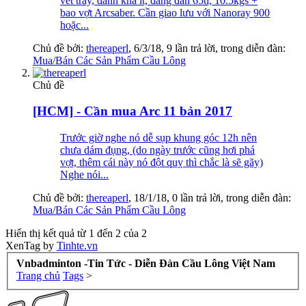
vết trầy, đánh khá ít, đang đan 65ti, 10.5kgs +
bao vợt Arcsaber. Cần giao lưu với Nanoray 900
hoặc...
Chủ đề bởi:
thereaperl
,
6/3/18
, 9 lần trả lời, trong diễn đàn:
Mua/Bán Các Sản Phẩm Cầu Lông
Chủ đề
[HCM] - Cần mua Arc 11 bản 2017
Trước giờ nghe nó dễ sụp khung góc 12h nên
chưa dám đụng, (do ngày trước cũng hơi phá
vợt, thêm cái này nó đột quỵ thì chắc là sẽ gãy)
Nghe nói...
Chủ đề bởi:
thereaperl
,
18/1/18
, 0 lần trả lời, trong diễn đàn:
Mua/Bán Các Sản Phẩm Cầu Lông
Hiển thị kết quả từ 1 đến 2 của 2
XenTag by
Tinhte.vn
Vnbadminton -Tin Tức - Diễn Đàn Cầu Lông Việt Nam
Trang chủ
Tags
>