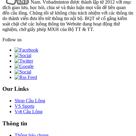
Nam. Vnbadminton được thành lập từ 2012 với mục
đích giao lưu, học hỏi, chia sẻ và thảo luận mọi vấn đề liên quan
đến cầu lông. Chúng tôi sẽ không chịu trách nhiệm với các thông tin
do thành viên đưa lên trừ thông tin nội bộ. BQT sẽ cố gắng kiểm
soát chặt chẽ các luồng thông tin Website đang hoạt động thử
nghiệm, chờ giấy phép MXH của Bộ TT & TT.
Follow us
Our Links
Shop Cầu Lông
VS Sports
Vợt Cầu Lông
Thông tin
Thông báo chung