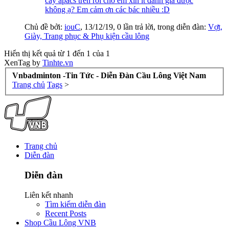
cây apacs trên rồi cho em xin ít đánh giá được
không ạ? Em cảm ơn các bác nhiều :D
Chủ đề bởi:
iouC
,
13/12/19
, 0 lần trả lời, trong diễn đàn:
Vợt,
Giày, Trang phục & Phụ kiện cầu lông
Hiển thị kết quả từ 1 đến 1 của 1
XenTag by
Tinhte.vn
Vnbadminton -Tin Tức - Diễn Đàn Cầu Lông Việt Nam
Trang chủ
Tags
>
Trang chủ
Diễn đàn
Diễn đàn
Liên kết nhanh
Tìm kiếm diễn đàn
Recent Posts
Shop Cầu Lông VNB