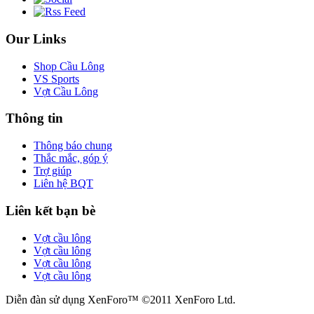
Our Links
Shop Cầu Lông
VS Sports
Vợt Cầu Lông
Thông tin
Thông báo chung
Thắc mắc, góp ý
Trợ giúp
Liên hệ BQT
Liên kết bạn bè
Vợt cầu lông
Vợt cầu lông
Vợt cầu lông
Vợt cầu lông
Diễn đàn sử dụng XenForo™ ©2011 XenForo Ltd.