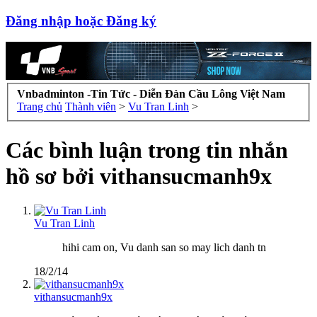
Đăng nhập hoặc Đăng ký
Vnbadminton -Tin Tức - Diễn Đàn Cầu Lông Việt Nam
Trang chủ
Thành viên
>
Vu Tran Linh
>
Các bình luận trong tin nhắn
hồ sơ bởi vithansucmanh9x
Vu Tran Linh
hihi cam on, Vu danh san so may lich danh tn
18/2/14
vithansucmanh9x