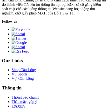
đến cầu lông. Chúng tôi sẽ không chịu trách nhiệm với các thông tin
do thành viên đưa lên trừ thông tin nội bộ. BQT sẽ cố gắng kiểm
soát chặt chẽ các luồng thông tin Website đang hoạt động thử
nghiệm, chờ giấy phép MXH của Bộ TT & TT.
Follow us
Our Links
Shop Cầu Lông
VS Sports
Vợt Cầu Lông
Thông tin
Thông báo chung
Thắc mắc, góp ý
Trợ giúp