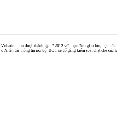
badminton được thành lập từ 2012 với mục đích giao lưu, học hỏi, ch
n đưa lên trừ thông tin nội bộ. BQT sẽ cố gắng kiểm soát chặt chẽ các