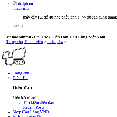
nhatpham
mấy cây FZ đó 4u nhẹ phều anh a`.^^ dù sao cũng thank
6/1/14
Vnbadminton -Tin Tức - Diễn Đàn Cầu Lông Việt Nam
Trang chủ
Thành viên
>
thekop14
>
Trang chủ
Diễn đàn
Diễn đàn
Liên kết nhanh
Tìm kiếm diễn đàn
Recent Posts
Shop Cầu Lông VNB
VnBadmintonTV