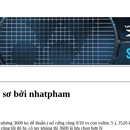
ồ sơ bởi nhatpham
hưng 3600 ko dễ thuần ( nó cứng cũng 9/10 vs con voltric 5 ), 3520 
ũng tốt đó hi, cò tay khủng thì 3600 là lựa chọn hợp lý