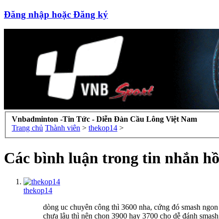
Đăng nhập hoặc Đăng ký
Vnbadminton -Tin Tức - Diễn Đàn Cầu Lông Việt Nam
Trang chủ
Thành viên
>
thekop14
>
Các bình luận trong tin nhắn h
thekop14
dòng uc chuyên công thì 3600 nha, cứng đó smash ngon n
chưa lâu thì nên chọn 3900 hay 3700 cho dễ đánh smash c