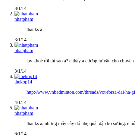
3/1/14
nhatpham
thanks a
3/1/14
nhatpham
tay khoẻ rồi thì sao ạ? e thấy a cương tư vấn cho chuyê
3/1/14
thekop14
http://www.vnbadminton.com/threads/vot-forza-dai-ha-g
4/1/14
nhatpham
thanks a. nhưng mấy cây đó nhẹ quá. đập ko sướng. e nói
6/1/14