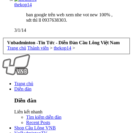
thekop14
ban google trên web xem nhe vot new 100% ,
sdt thì ll 0937638303.
3/1/14
Vnbadminton -Tin Tức - Diễn Đàn Cầu Lông Việt Nam
Trang chủ
Thành viên
>
thekop14
>
Trang chủ
Diễn đàn
Diễn đàn
Liên kết nhanh
Tìm kiếm diễn đàn
Recent Posts
Shop Cầu Lông VNB