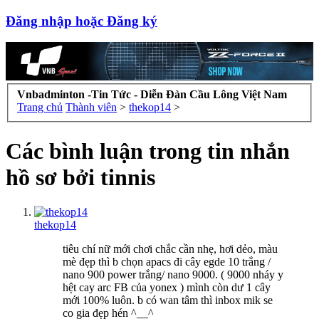
Đăng nhập hoặc Đăng ký
Vnbadminton -Tin Tức - Diễn Đàn Cầu Lông Việt Nam
Trang chủ
Thành viên
>
thekop14
>
Các bình luận trong tin nhắn
hồ sơ bởi tinnis
thekop14
tiêu chí nữ mới chơi chắc cần nhẹ, hơi dẻo, màu
mè đẹp thì b chọn apacs đi cây egde 10 trắng /
nano 900 power trắng/ nano 9000. ( 9000 nháy y
hệt cay arc FB của yonex ) mình còn dư 1 cây
mới 100% luôn. b có wan tâm thì inbox mik se
co gia đẹp hén ^__^