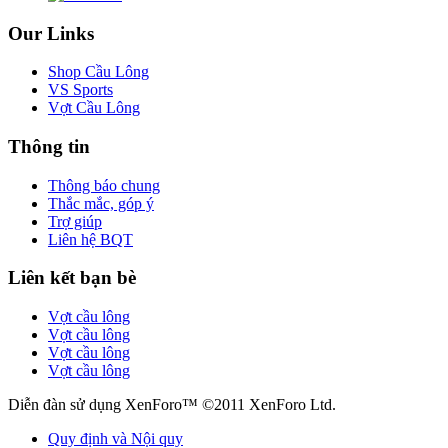
Our Links
Shop Cầu Lông
VS Sports
Vợt Cầu Lông
Thông tin
Thông báo chung
Thắc mắc, góp ý
Trợ giúp
Liên hệ BQT
Liên kết bạn bè
Vợt cầu lông
Vợt cầu lông
Vợt cầu lông
Vợt cầu lông
Diễn đàn sử dụng XenForo™ ©2011 XenForo Ltd.
Quy định và Nội quy