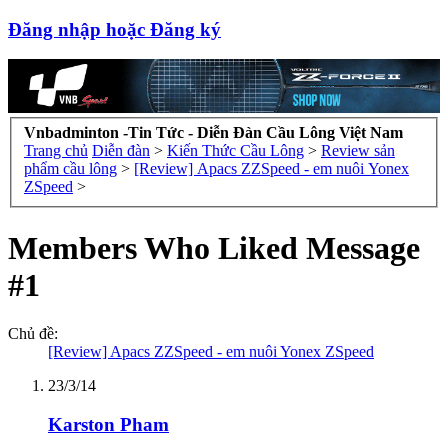
Đăng nhập hoặc Đăng ký
Vnbadminton -Tin Tức - Diễn Đàn Cầu Lông Việt Nam
Trang chủ
Diễn đàn
>
Kiến Thức Cầu Lông
>
Review sản
phẩm cầu lông
>
[Review] Apacs ZZSpeed - em nuôi Yonex
ZSpeed
>
Members Who Liked Message
#1
Chủ đề:
[Review] Apacs ZZSpeed - em nuôi Yonex ZSpeed
23/3/14
Karston Pham