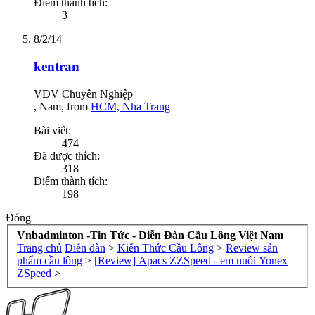
Điểm thành tích:
3
8/2/14
kentran
VĐV Chuyên Nghiệp
, Nam,
from
HCM, Nha Trang
Bài viết:
474
Đã được thích:
318
Điểm thành tích:
198
Đóng
Vnbadminton -Tin Tức - Diễn Đàn Cầu Lông Việt Nam
Trang chủ
Diễn đàn
>
Kiến Thức Cầu Lông
>
Review sản
phẩm cầu lông
>
[Review] Apacs ZZSpeed - em nuôi Yonex
ZSpeed
>