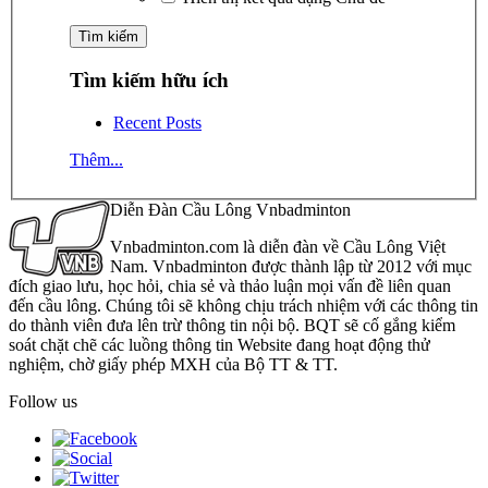
Tìm kiếm hữu ích
Recent Posts
Thêm...
Diễn Đàn Cầu Lông Vnbadminton
Vnbadminton.com là diễn đàn về Cầu Lông Việt
Nam. Vnbadminton được thành lập từ 2012 với mục
đích giao lưu, học hỏi, chia sẻ và thảo luận mọi vấn đề liên quan
đến cầu lông. Chúng tôi sẽ không chịu trách nhiệm với các thông tin
do thành viên đưa lên trừ thông tin nội bộ. BQT sẽ cố gắng kiểm
soát chặt chẽ các luồng thông tin Website đang hoạt động thử
nghiệm, chờ giấy phép MXH của Bộ TT & TT.
Follow us