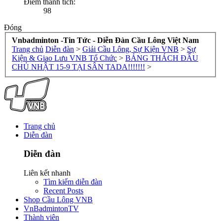
Điểm thành tích:
98
Đóng
Vnbadminton -Tin Tức - Diễn Đàn Cầu Lông Việt Nam
Trang chủ
Diễn đàn
>
Giải Cầu Lông, Sự Kiện VNB
>
Sự
Kiện & Giao Lưu VNB Tổ Chức
>
BẢNG THÁCH ĐẤU
CHỦ NHẬT 15-9 TẠI SÂN TADA!!!!!!!
>
Trang chủ
Diễn đàn
Diễn đàn
Liên kết nhanh
Tìm kiếm diễn đàn
Recent Posts
Shop Cầu Lông VNB
VnBadmintonTV
Thành viên