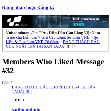
Đăng nhập hoặc Đăng ký
Vnbadminton -Tin Tức - Diễn Đàn Cầu Lông Việt Nam
Trang chủ
Diễn đàn
>
Giải Cầu Lông, Sự Kiện VNB
>
Sự
Kiện & Giao Lưu VNB Tổ Chức
>
BẢNG THÁCH ĐẤU
CHỦ NHẬT 15-9 TẠI SÂN TADA!!!!!!!
>
Members Who Liked Message
#32
Chủ đề:
BẢNG THÁCH ĐẤU CHỦ NHẬT 15-9 TẠI SÂN
TADA!!!!!!!
13/9/13
satthuandudu