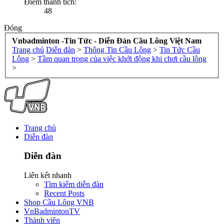
Điểm thành tích:
48
Đóng
Vnbadminton -Tin Tức - Diễn Đàn Cầu Lông Việt Nam
Trang chủ
Diễn đàn
>
Thông Tin Cầu Lông
>
Tin Tức Cầu
Lông
>
Tầm quan trọng của việc khởi động khi chơi cầu lông
>
Trang chủ
Diễn đàn
Diễn đàn
Liên kết nhanh
Tìm kiếm diễn đàn
Recent Posts
Shop Cầu Lông VNB
VnBadmintonTV
Thành viên