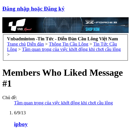
Đăng nhập hoặc Đăng ký
Vnbadminton -Tin Tức - Diễn Đàn Cầu Lông Việt Nam
Trang chủ
Diễn đàn
>
Thông Tin Cầu Lông
>
Tin Tức Cầu
Lông
>
Tầm quan trọng của việc khởi động khi chơi cầu lông
>
Members Who Liked Message
#1
Chủ đề:
Tầm quan trọng của việc khởi động khi chơi cầu lông
6/9/13
ipboy