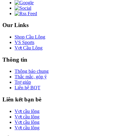
Our Links
Shop Cầu Lông
VS Sports
Vợt Cầu Lông
Thông tin
Thông báo chung
Thắc mắc, góp ý
Trợ giúp
Liên hệ BQT
Liên kết bạn bè
Vợt cầu lông
Vợt cầu lông
Vợt cầu lông
Vợt cầu lông