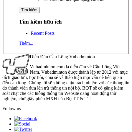
Tìm kiếm hữu ích
Recent Posts
Thêm...
Diễn Đàn Cầu Lông Vnbadminton
Vnbadminton.com là diễn đàn về Cầu Lông Việt
Nam. Vnbadminton được thành lập từ 2012 với mục
đích giao lưu, học hỏi, chia sẻ và thảo luận mọi vấn đề liên quan
đến cầu lông. Chúng tôi sẽ không chịu trách nhiệm với các thông tin
do thành viên đưa lên trừ thông tin nội bộ. BQT sẽ cố gắng kiểm
soát chặt chẽ các luồng thông tin Website đang hoạt động thử
nghiệm, chờ giấy phép MXH của Bộ TT & TT.
Follow us