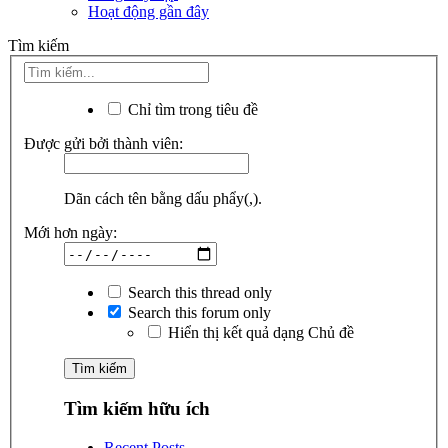
Hoạt động gần đây
Tìm kiếm
Chỉ tìm trong tiêu đề
Được gửi bởi thành viên:
Dãn cách tên bằng dấu phẩy(,).
Mới hơn ngày:
Search this thread only
Search this forum only
Hiển thị kết quả dạng Chủ đề
Tìm kiếm hữu ích
Recent Posts