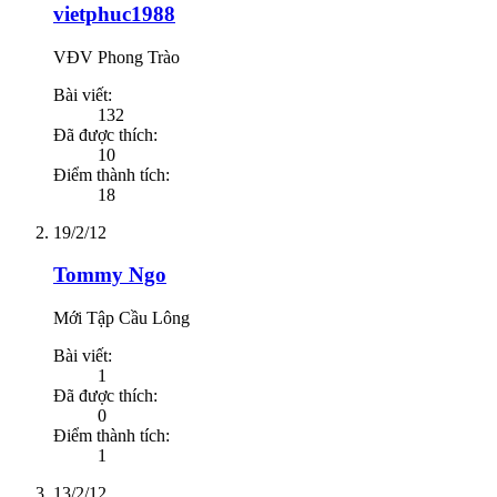
vietphuc1988
VĐV Phong Trào
Bài viết:
132
Đã được thích:
10
Điểm thành tích:
18
19/2/12
Tommy Ngo
Mới Tập Cầu Lông
Bài viết:
1
Đã được thích:
0
Điểm thành tích:
1
13/2/12