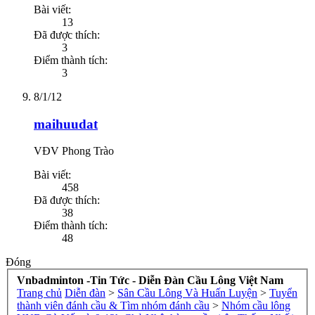
Bài viết:
13
Đã được thích:
3
Điểm thành tích:
3
8/1/12
maihuudat
VĐV Phong Trào
Bài viết:
458
Đã được thích:
38
Điểm thành tích:
48
Đóng
Vnbadminton -Tin Tức - Diễn Đàn Cầu Lông Việt Nam
Trang chủ
Diễn đàn
>
Sân Cầu Lông Và Huấn Luyện
>
Tuyển
thành viên đánh cầu & Tìm nhóm đánh cầu
>
Nhóm cầu lông