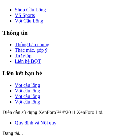
Shop Cầu Lông
VS Sports
Vợt Cầu Lông
Thông tin
Thông báo chung
Thắc mắc, góp ý
Trợ giúp
Liên hệ BQT
Liên kết bạn bè
Vợt cầu lông
Vợt cầu lông
Vợt cầu lông
Vợt cầu lông
Diễn đàn sử dụng XenForo™ ©2011 XenForo Ltd.
Quy định và Nội quy
Đang tải...