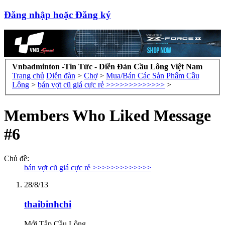
Đăng nhập hoặc Đăng ký
Vnbadminton -Tin Tức - Diễn Đàn Cầu Lông Việt Nam
Trang chủ
Diễn đàn
>
Chợ
>
Mua/Bán Các Sản Phẩm Cầu
Lông
>
bán vợt cũ giá cực rẻ >>>>>>>>>>>>>
>
Members Who Liked Message
#6
Chủ đề:
bán vợt cũ giá cực rẻ >>>>>>>>>>>>>
28/8/13
thaibinhchi
Mới Tập Cầu Lông