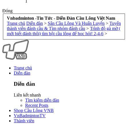
1
Đóng
Vnbadminton -Tin Tức - Diễn Đàn Cầu Lông Việt Nam
Trang chủ
Diễn đàn
>
Sân Cầu Lông Và Huấn Luyện
>
Tuyển
thành viên đánh cầu & Tìm nhóm đánh cầu
>
Trình độ gà mờ (
mới biết đánh thôi) tìm hội cầu lông để hoc hỏi! 2-4-6
>
Trang chủ
Diễn đàn
Diễn đàn
Liên kết nhanh
Tìm kiếm diễn đàn
Recent Posts
Shop Cầu Lông VNB
VnBadmintonTV
Thành viên