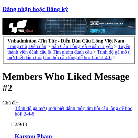
Đăng nhập hoặc Đăng ký
Vnbadminton -Tin Tức - Diễn Đàn Cầu Lông Việt Nam
Trang chủ
Diễn đàn
>
Sân Cầu Lông Và Huấn Luyện
>
Tuyển
thành viên đánh cầu & Tìm nhóm đánh cầu
>
Trình độ gà mờ (
mới biết đánh thôi) tìm hội cầu lông để hoc hỏi! 2-4-6
>
Members Who Liked Message
#2
Chủ đề:
Trình độ gà mờ ( mới biết đánh thôi) tìm hội cầu lông để hoc
hỏi! 2-4-6
2/9/13
Karston Pham