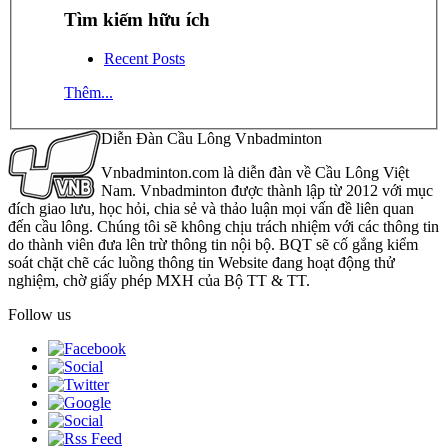
Tìm kiếm hữu ích
Recent Posts
Thêm...
Diễn Đàn Cầu Lông Vnbadminton
Vnbadminton.com là diễn đàn về Cầu Lông Việt
Nam. Vnbadminton được thành lập từ 2012 với mục
đích giao lưu, học hỏi, chia sẻ và thảo luận mọi vấn đề liên quan
đến cầu lông. Chúng tôi sẽ không chịu trách nhiệm với các thông tin
do thành viên đưa lên trừ thông tin nội bộ. BQT sẽ cố gắng kiểm
soát chặt chẽ các luồng thông tin Website đang hoạt động thử
nghiệm, chờ giấy phép MXH của Bộ TT & TT.
Follow us