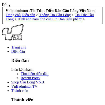
Đóng
Vnbadminton -Tin Tức - Diễn Đàn Cầu Lông Việt Nam
Trang chủ
Diễn đàn
>
Thông Tin Cầu Lông
>
Tin Tức Cầu
Lông
>
Hình ảnh nam tính của Lin Dan 'siêu phàm'
>
Trang chủ
Diễn đàn
Diễn đàn
Liên kết nhanh
Tìm kiếm diễn đàn
Recent Posts
Shop Cầu Lông VNB
VnBadmintonTV
Thành viên
Thành viên