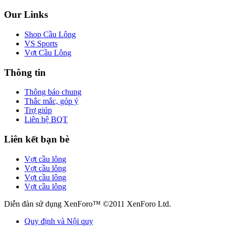
Our Links
Shop Cầu Lông
VS Sports
Vợt Cầu Lông
Thông tin
Thông báo chung
Thắc mắc, góp ý
Trợ giúp
Liên hệ BQT
Liên kết bạn bè
Vợt cầu lông
Vợt cầu lông
Vợt cầu lông
Vợt cầu lông
Diễn đàn sử dụng XenForo™ ©2011 XenForo Ltd.
Quy định và Nội quy