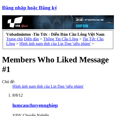
Đăng nhập hoặc Đăng ký
Vnbadminton -Tin Tức - Diễn Đàn Cầu Lông Việt Nam
Trang chủ
Diễn đàn
>
Thông Tin Cầu Lông
>
Tin Tức Cầu
Lông
>
Hình ảnh nam tính của Lin Dan 'siêu phàm'
>
Members Who Liked Message
#1
Chủ đề:
Hình ảnh nam tính của Lin Dan 'siêu phàm'
8/8/12
lumcauchuyennghiep
VĐV Chuyên Nghiệp