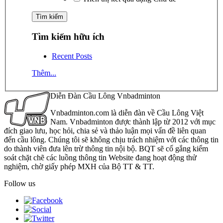
Tìm kiếm hữu ích
Recent Posts
Thêm...
Diễn Đàn Cầu Lông Vnbadminton
Vnbadminton.com là diễn đàn về Cầu Lông Việt
Nam. Vnbadminton được thành lập từ 2012 với mục
đích giao lưu, học hỏi, chia sẻ và thảo luận mọi vấn đề liên quan
đến cầu lông. Chúng tôi sẽ không chịu trách nhiệm với các thông tin
do thành viên đưa lên trừ thông tin nội bộ. BQT sẽ cố gắng kiểm
soát chặt chẽ các luồng thông tin Website đang hoạt động thử
nghiệm, chờ giấy phép MXH của Bộ TT & TT.
Follow us