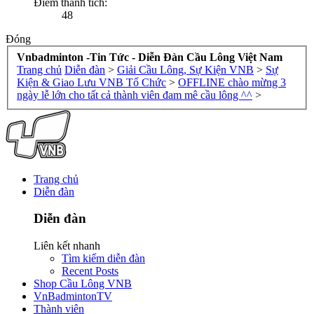
Điểm thành tích:
48
Đóng
Vnbadminton -Tin Tức - Diễn Đàn Cầu Lông Việt Nam
Trang chủ
Diễn đàn
>
Giải Cầu Lông, Sự Kiện VNB
>
Sự
Kiện & Giao Lưu VNB Tổ Chức
>
OFFLINE chào mừng 3
ngày lễ lớn cho tất cả thành viên đam mê cầu lông ^^
>
Trang chủ
Diễn đàn
Diễn đàn
Liên kết nhanh
Tìm kiếm diễn đàn
Recent Posts
Shop Cầu Lông VNB
VnBadmintonTV
Thành viên