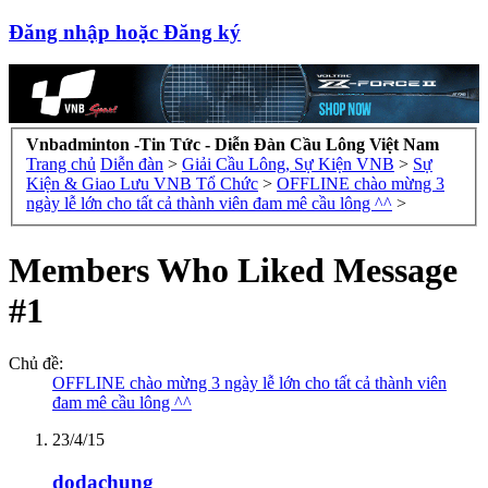
Đăng nhập hoặc Đăng ký
Vnbadminton -Tin Tức - Diễn Đàn Cầu Lông Việt Nam
Trang chủ
Diễn đàn
>
Giải Cầu Lông, Sự Kiện VNB
>
Sự
Kiện & Giao Lưu VNB Tổ Chức
>
OFFLINE chào mừng 3
ngày lễ lớn cho tất cả thành viên đam mê cầu lông ^^
>
Members Who Liked Message
#1
Chủ đề:
OFFLINE chào mừng 3 ngày lễ lớn cho tất cả thành viên
đam mê cầu lông ^^
23/4/15
dodachung