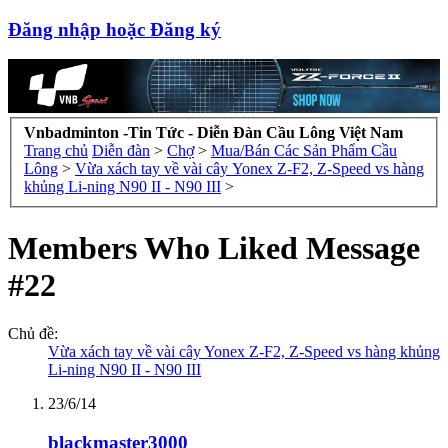
Đăng nhập hoặc Đăng ký
Vnbadminton -Tin Tức - Diễn Đàn Cầu Lông Việt Nam
Trang chủ
Diễn đàn
>
Chợ
>
Mua/Bán Các Sản Phẩm Cầu
Lông
>
Vừa xách tay về vài cây Yonex Z-F2, Z-Speed vs hàng
khủng Li-ning N90 II - N90 III
>
Members Who Liked Message
#22
Chủ đề:
Vừa xách tay về vài cây Yonex Z-F2, Z-Speed vs hàng khủng
Li-ning N90 II - N90 III
23/6/14
blackmaster3000