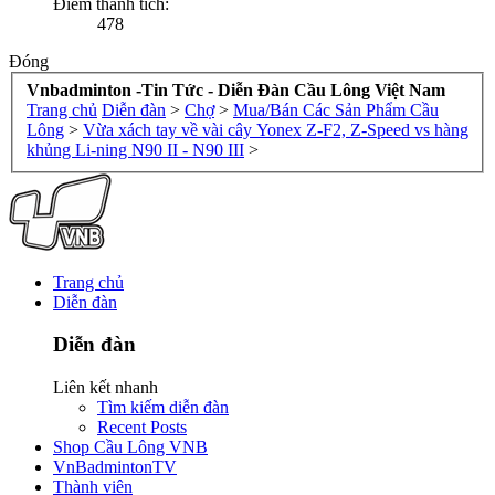
Điểm thành tích:
478
Đóng
Vnbadminton -Tin Tức - Diễn Đàn Cầu Lông Việt Nam
Trang chủ
Diễn đàn
>
Chợ
>
Mua/Bán Các Sản Phẩm Cầu
Lông
>
Vừa xách tay về vài cây Yonex Z-F2, Z-Speed vs hàng
khủng Li-ning N90 II - N90 III
>
Trang chủ
Diễn đàn
Diễn đàn
Liên kết nhanh
Tìm kiếm diễn đàn
Recent Posts
Shop Cầu Lông VNB
VnBadmintonTV
Thành viên