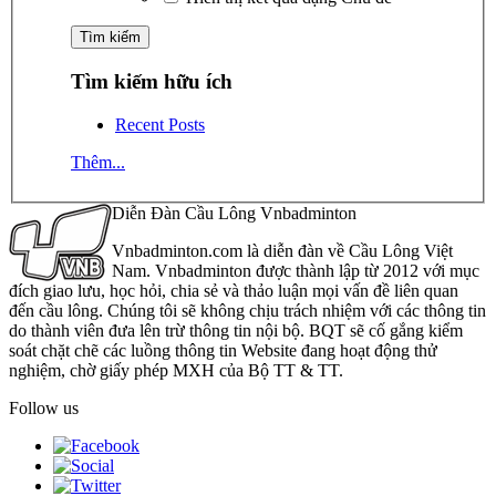
Tìm kiếm hữu ích
Recent Posts
Thêm...
Diễn Đàn Cầu Lông Vnbadminton
Vnbadminton.com là diễn đàn về Cầu Lông Việt
Nam. Vnbadminton được thành lập từ 2012 với mục
đích giao lưu, học hỏi, chia sẻ và thảo luận mọi vấn đề liên quan
đến cầu lông. Chúng tôi sẽ không chịu trách nhiệm với các thông tin
do thành viên đưa lên trừ thông tin nội bộ. BQT sẽ cố gắng kiểm
soát chặt chẽ các luồng thông tin Website đang hoạt động thử
nghiệm, chờ giấy phép MXH của Bộ TT & TT.
Follow us