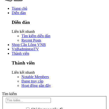
Trang chủ
Diễn đàn
Diễn đàn
Liên kết nhanh
Tìm kiếm diễn đàn
Recent Posts
Shop Cầu Lông VNB
VnBadmintonTV
Thành viên
Thành viên
Liên kết nhanh
Notable Members
Đang truy cập
Hoạt động gần đây
Tìm kiếm