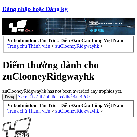
Đăng nhập hoặc Đăng ký
Vnbadminton -Tin Tức - Diễn Đàn Cầu Lông Việt Nam
Trang chủ
Thành viên
>
zuClooneyRidgwayhk
>
Điểm thưởng dành cho
zuClooneyRidgwayhk
zuClooneyRidgwayhk has not been awarded any trophies yet.
Xem tất cả thành tích có thể đạt được
Vnbadminton -Tin Tức - Diễn Đàn Cầu Lông Việt Nam
Trang chủ
Thành viên
>
zuClooneyRidgwayhk
>