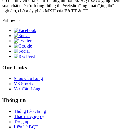
do thành viên đưa lên trừ thông tin nội bộ. BQT sẽ cố gắng kiểm
soát chặt chẽ các luồng thông tin Website đang hoạt động thử
nghiệm, chờ giấy phép MXH của Bộ TT & TT.
Follow us
Our Links
Shop Cầu Lông
VS Sports
Vợt Cầu Lông
Thông tin
Thông báo chung
Thắc mắc, góp ý
Trợ giúp
Liên hệ BQT