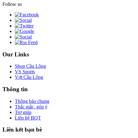
Follow us
Our Links
Shop Cầu Lông
VS Sports
Vợt Cầu Lông
Thông tin
Thông báo chung
Thắc mắc, góp ý
Trợ giúp
Liên hệ BQT
Liên kết bạn bè