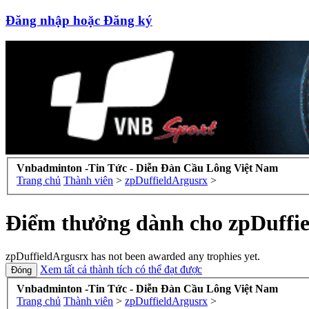
Đăng nhập hoặc Đăng ký
Vnbadminton -Tin Tức - Diễn Đàn Cầu Lông Việt Nam
Trang chủ
Thành viên
>
zpDuffieldArgusrx
>
Điểm thưởng dành cho zpDuffi
zpDuffieldArgusrx has not been awarded any trophies yet.
Xem tất cả thành tích có thể đạt được
Vnbadminton -Tin Tức - Diễn Đàn Cầu Lông Việt Nam
Trang chủ
Thành viên
>
zpDuffieldArgusrx
>