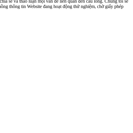
ia sẻ và thảo luận mọi vấn đề liên quan đến cầu lông. Chúng tôi sẽ
 luồng thông tin Website đang hoạt động thử nghiệm, chờ giấy phép