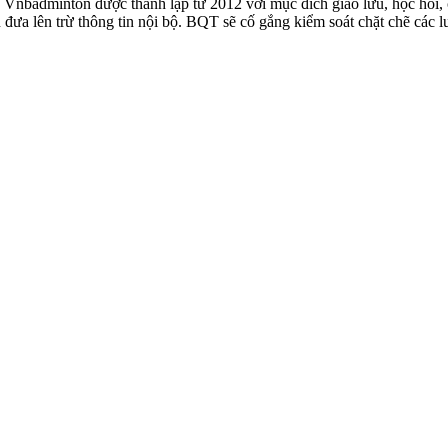
badminton được thành lập từ 2012 với mục đích giao lưu, học hỏi, ch
n đưa lên trừ thông tin nội bộ. BQT sẽ cố gắng kiểm soát chặt chẽ các