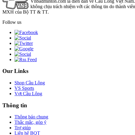
Vnbadminton.com là diễn đàn về Cầu Lông Việt Nam. Vn
không chịu trách nhiệm với các thông tin do thành viê
MXH của Bộ TT & TT.
Follow us
Our Links
Shop Cầu Lông
VS Sports
Vợt Cầu Lông
Thông tin
Thông báo chung
Thắc mắc, góp ý
Trợ giúp
Liên hệ BQT