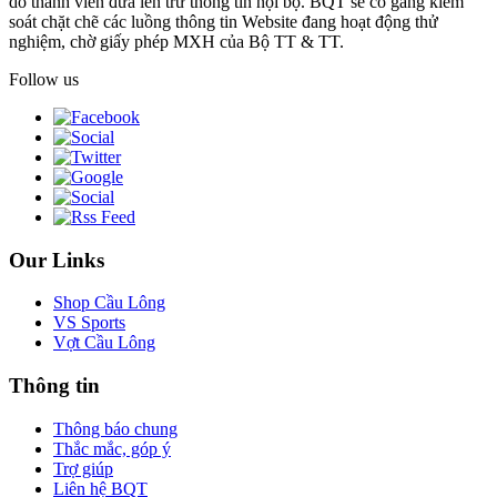
do thành viên đưa lên trừ thông tin nội bộ. BQT sẽ cố gắng kiểm
soát chặt chẽ các luồng thông tin Website đang hoạt động thử
nghiệm, chờ giấy phép MXH của Bộ TT & TT.
Follow us
Our Links
Shop Cầu Lông
VS Sports
Vợt Cầu Lông
Thông tin
Thông báo chung
Thắc mắc, góp ý
Trợ giúp
Liên hệ BQT