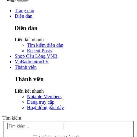
Trang chủ
Diễn đàn
Diễn đàn
Liên kết nhanh
Tìm kiếm diễn đàn
Recent Posts
Shop Cầu Lông VNB
VnBadmintonTV
Thành viên
Thành viên
Liên kết nhanh
Notable Members
Đang truy cập
Hoạt động gần đây
Tìm kiếm