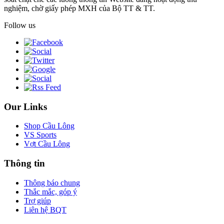
nghiệm, chờ giấy phép MXH của Bộ TT & TT.
Follow us
Our Links
Shop Cầu Lông
VS Sports
Vợt Cầu Lông
Thông tin
Thông báo chung
Thắc mắc, góp ý
Trợ giúp
Liên hệ BQT