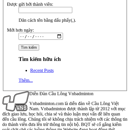
Được gửi bởi thành viên:
Dãn cách tên bằng dấu phẩy(,).
Mới hơn ngày:
Tìm kiếm hữu ích
Recent Posts
Thêm...
Diễn Đàn Cầu Lông Vnbadminton
Vnbadminton.com là diễn đàn về Cầu Lông Việt
Nam. Vnbadminton được thành lập từ 2012 với mục
đích giao lưu, học hỏi, chia sẻ và thảo luận mọi vấn đề liên quan
đến cầu lông. Chúng tôi sẽ không chịu trách nhiệm với các thông tin
do thành viên đưa lên trừ thông tin nội bộ. BQT sẽ cố gắng kiểm
soát chặt chẽ các luồng thông tin Website đang hoạt động thử