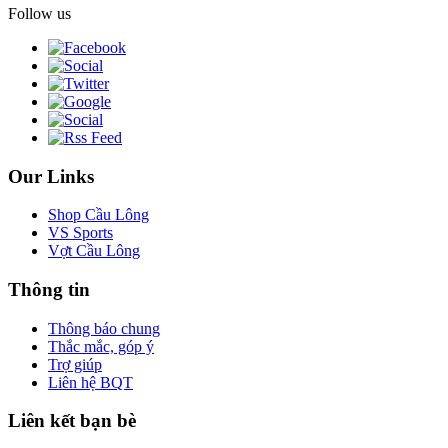
Follow us
Our Links
Shop Cầu Lông
VS Sports
Vợt Cầu Lông
Thông tin
Thông báo chung
Thắc mắc, góp ý
Trợ giúp
Liên hệ BQT
Liên kết bạn bè